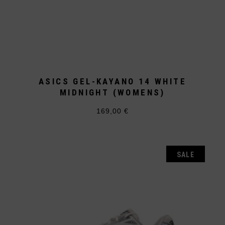
ASICS GEL-KAYANO 14 WHITE
MIDNIGHT (WOMENS)
169,00
€
Dieses
Produkt
weist
mehrere
Varianten
auf.
SALE
Die
Optionen
können
auf
der
Produktseite
gewählt
werden