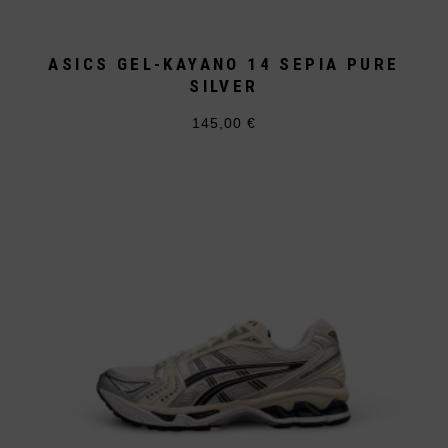
ASICS GEL-KAYANO 14 SEPIA PURE
SILVER
145,00
€
Dieses
Produkt
weist
mehrere
Varianten
auf.
Die
Optionen
können
auf
der
Produktseite
gewählt
werden