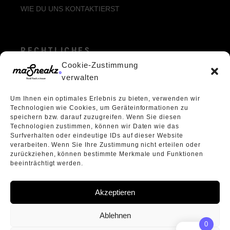
WIE DU UNS KONTAKTIERST
RECHTLICHES
Cookie-Zustimmung
ALLGEMEINE GESCHÄFTSBEDINGUNGEN
verwalten
ECHTHEIT VON BEWERTUNGEN
Um Ihnen ein optimales Erlebnis zu bieten, verwenden wir
DATENSCHUTZERKLÄRUNG
Technologien wie Cookies, um Geräteinformationen zu
VERPACKUNGSVERORDNUNG
speichern bzw. darauf zuzugreifen. Wenn Sie diesen
Technologien zustimmen, können wir Daten wie das
WIDERRUFSBELEHRUNG
Surfverhalten oder eindeutige IDs auf dieser Website
ÜBER UNS
verarbeiten. Wenn Sie Ihre Zustimmung nicht erteilen oder
zurückziehen, können bestimmte Merkmale und Funktionen
beeinträchtigt werden.
Akzeptieren
Ablehnen
0