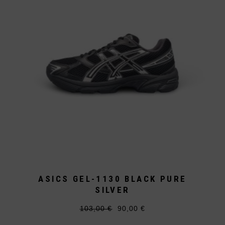
können
auf
der
Produktseite
gewählt
werden
ASICS GEL-1130 BLACK PURE
SILVER
103,00
€
90,00
€
Ursprünglicher
Aktueller
Dieses
Preis
Preis
Produkt