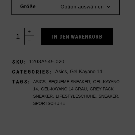
Größe
Option auswählen
Asics Gel-Kayano 14 Unlimited Pack Carrier Grey q
IN DEN WARENKORB
SKU:
1203A549-020
CATEGORIES:
Asics
,
Gel-Kayano 14
TAGS:
ASICS
,
BEQUEME SNEAKER
,
GEL-KAYANO
14
,
GEL-KAYANO 14 GRAU
,
GREY PACK
SNEAKER
,
LIFESTYLESCHUHE
,
SNEAKER
,
SPORTSCHUHE