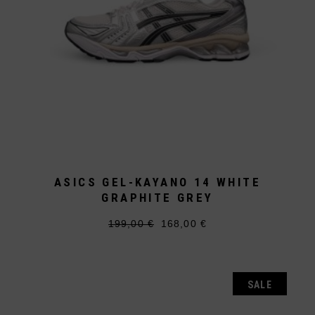
ASICS GEL-KAYANO 14 WHITE
GRAPHITE GREY
199,00
€
168,00
€
Ursprünglicher
Aktueller
Dieses
Preis
Preis
Produkt
war:
ist:
weist
199,00 €
168,00 €.
mehrere
Varianten
auf.
SALE
Die
Optionen