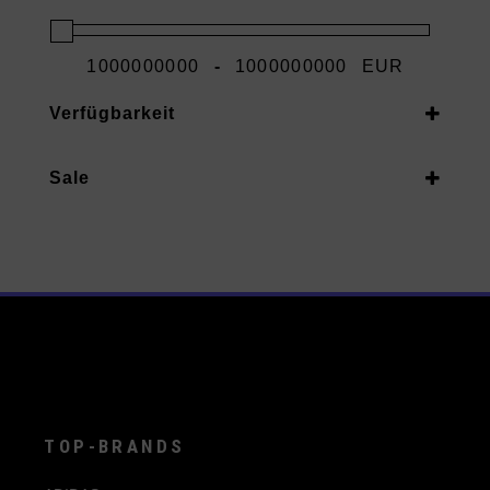
-
EUR
Minimum Price
Maximum Price
Verfügbarkeit
Vorrätig
Sale
Auf Nachbestellung
Ja
TOP-BRANDS