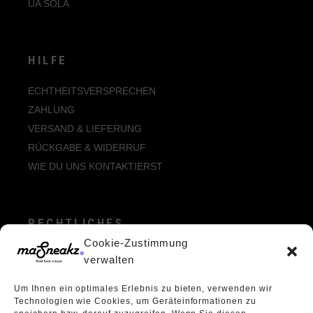
UA SOLA
HILFE
ECHTHEITSVERSPRECHEN
ZAHLUNG
VERSAND & LIEFERUNG
RÜCKGABE & WIDERRUF
WIE DU UNS KONTAKTIERST
RECHTLICHES
Cookie-Zustimmung
ALLGEMEINE GESCHÄFTSBEDINGUNGEN
verwalten
ECHTHEIT VON BEWERTUNGEN
Um Ihnen ein optimales Erlebnis zu bieten, verwenden wir
DATENSCHUTZERKLÄRUNG
Technologien wie Cookies, um Geräteinformationen zu
VERPACKUNGSVERORDNUNG