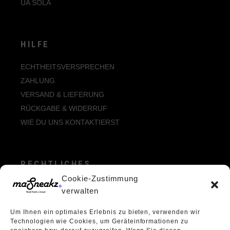
UA SOLA
HILFE
ECHTHEITSVERSPRECHEN
ZAHLUNG
VERSAND & LIEFERUNG
RÜCKGABE & WIDERRUF
WIE DU UNS KONTAKTIERST
RECHTLICHES
Cookie-Zustimmung
ALLGEMEINE GESCHÄFTSBEDINGUNGEN
verwalten
ECHTHEIT VON BEWERTUNGEN
Um Ihnen ein optimales Erlebnis zu bieten, verwenden wir
DATENSCHUTZERKLÄRUNG
Technologien wie Cookies, um Geräteinformationen zu
VERPACKUNGSVERORDNUNG