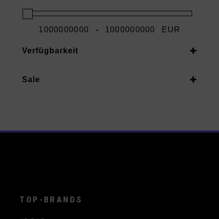
-
EUR
Minimum Price
Maximum Price
Verfügbarkeit
Vorrätig
Sale
Auf Nachbestellung
Ja
TOP-BRANDS