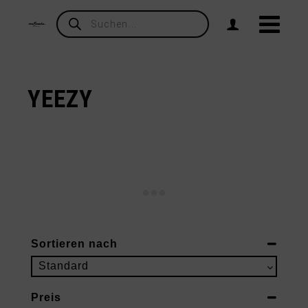
Products
search
YEEZY
Sortieren nach
Sort Products
Standard
Preis