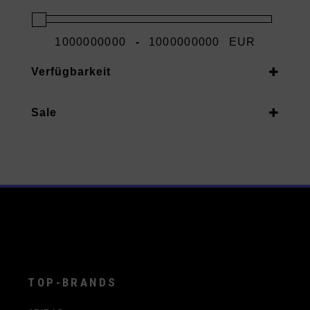
-
EUR
Minimum Price
Maximum Price
Verfügbarkeit
Vorrätig
Sale
Auf Nachbestellung
Ja
TOP-BRANDS