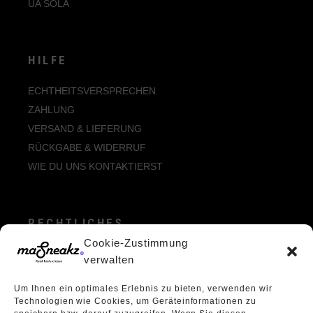
UA SOLA
HILFE
ECHTHEITSVERSPRECHEN
ZAHLUNG
VERSAND & LIEFERUNG
RÜCKGABE & WIDERRUF
WIE DU UNS KONTAKTIERST
RECHTLICHES
Cookie-Zustimmung
ALLGEMEINE GESCHÄFTSBEDINGUNGEN
verwalten
ECHTHEIT VON BEWERTUNGEN
Um Ihnen ein optimales Erlebnis zu bieten, verwenden wir
DATENSCHUTZERKLÄRUNG
Technologien wie Cookies, um Geräteinformationen zu
VERPACKUNGSVERORDNUNG