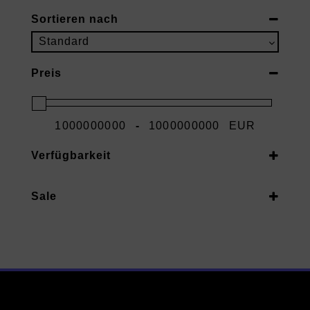
Sortieren nach
Sort Products
Standard
Preis
-
EUR
Minimum Price
Maximum Price
Verfügbarkeit
Vorrätig
Sale
Auf Nachbestellung
Ja