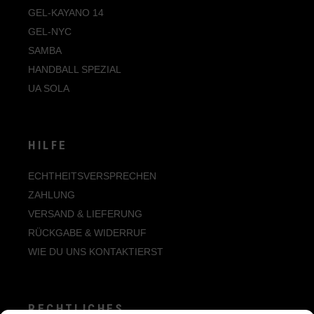
GEL-KAYANO 14
GEL-NYC
SAMBA
HANDBALL SPEZIAL
UA SOLA
HILFE
ECHTHEITSVERSPRECHEN
ZAHLUNG
VERSAND & LIEFERUNG
RÜCKGABE & WIDERRUF
WIE DU UNS KONTAKTIERST
RECHTLICHES