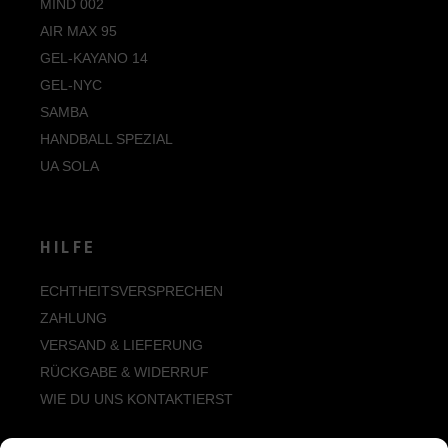
MIND 002
AIR MAX 95
GEL-KAYANO 14
GEL-NYC
SAMBA
HANDBALL SPEZIAL
UA SOLA
HILFE
ECHTHEITSVERSPRECHEN
ZAHLUNG
VERSAND & LIEFERUNG
RÜCKGABE & WIDERRUF
WIE DU UNS KONTAKTIERST