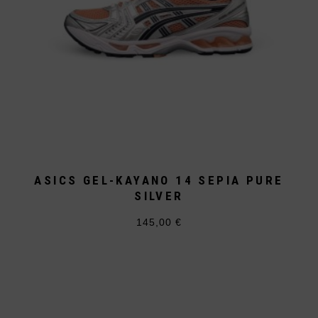
ASICS GEL-KAYANO 14 SEPIA PURE
SILVER
145,00
€
Dieses
Produkt
weist
mehrere
Varianten
auf.
Die
Optionen