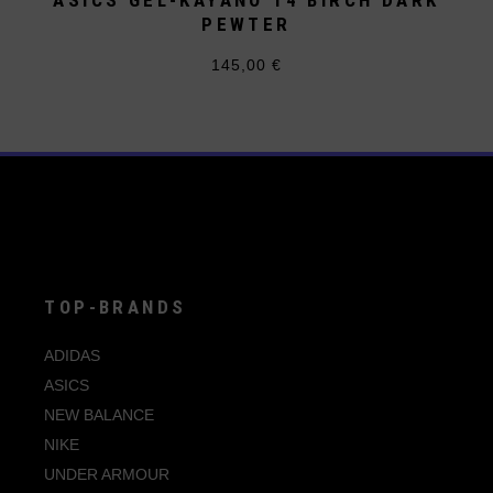
ASICS GEL-KAYANO 14 BIRCH DARK
PEWTER
145,00
€
Dieses
Produkt
weist
mehrere
Varianten
auf.
Die
Optionen
können
auf
der
Produktseite
gewählt
werden
TOP-BRANDS
ADIDAS
ASICS
NEW BALANCE
NIKE
UNDER ARMOUR