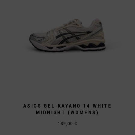
können
auf
der
Produktseite
gewählt
werden
ASICS GEL-KAYANO 14 WHITE
MIDNIGHT (WOMENS)
169,00
€
Dieses
Produkt