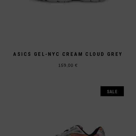
ASICS GEL-NYC CREAM CLOUD GREY
159,00
€
Dieses
Produkt
weist
mehrere
Varianten
auf.
SALE
Die
Optionen
können
auf
der
Produktseite
gewählt
werden