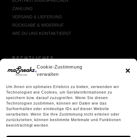
ECHTHEITSVERSPRECHEN
ZAHLUNG
VERSAND & LIEFERUNG
RÜCKGABE & WIDERRUF
WIE DU UNS KONTAKTIERST
RECHTLICHES
Cookie-Zustimmung
ALLGEMEINE GESCHÄFTSBEDINGUNGEN
verwalten
ECHTHEIT VON BEWERTUNGEN
Um Ihnen ein optimales Erlebnis zu bieten, verwenden wir
DATENSCHUTZERKLÄRUNG
Technologien wie Cookies, um Geräteinformationen zu
VERPACKUNGSVERORDNUNG
speichern bzw. darauf zuzugreifen. Wenn Sie diesen
Technologien zustimmen, können wir Daten wie das
WIDERRUFSBELEHRUNG
Surfverhalten oder eindeutige IDs auf dieser Website
ÜBER UNS
verarbeiten. Wenn Sie Ihre Zustimmung nicht erteilen oder
zurückziehen, können bestimmte Merkmale und Funktionen
beeinträchtigt werden.