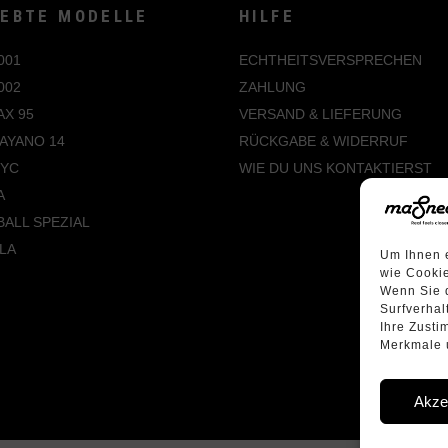
IEBTE MODELLE
HILFE
001
ECHTHEITSVERSPRECHEN
002
ZAHLUNG
AX 95
VERSAND & LIEFERUNG
AYANO 14
RÜCKGABE & WIDERRUF
NYC
WIE DU UNS KONTAKTIERST
A
ALL SPEZIAL
LA
Um Ihnen e
wie Cookie
Wenn Sie 
Surfverhal
Ihre Zusti
Merkmale u
Akze