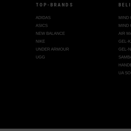
TOP-BRANDS
BEL
ADIDAS
MIND 
ASICS
MIND 
NEW BALANCE
AIR M
NIKE
GEL-K
UNDER ARMOUR
GEL-
UGG
SAMB
HANDB
UA SO