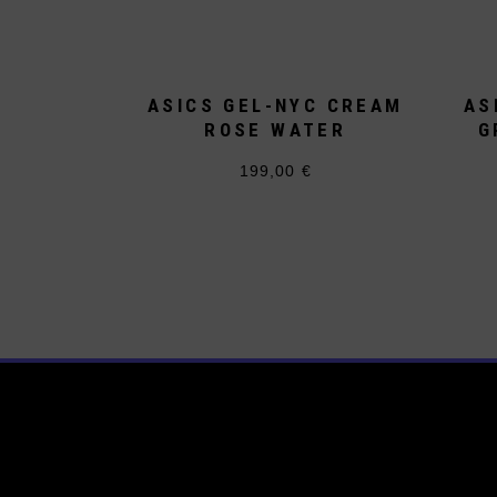
ASICS GEL-NYC CREAM
AS
ROSE WATER
G
199,00
€
Dieses
Produkt
weist
mehrere
Varianten
auf.
Die
Optionen
können
auf
der
Produktseite
gewählt
werden