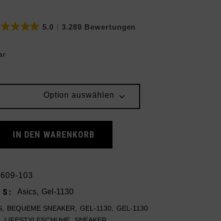
4.8
11 Bewertungen
ar
Option auswählen
0 White Restful Teal quantity
IN DEN WARENKORB
609-103
ES:
Asics
,
Gel-1130
S
,
BEQUEME SNEAKER
,
GEL-1130
,
GEL-1130
,
LIFESTYLESCHUHE
,
SNEAKER
,