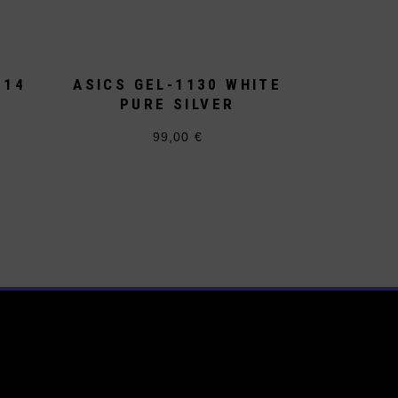
 14
ASICS GEL-1130 WHITE
PURE SILVER
99,00
€
Dieses
Produkt
weist
mehrere
Varianten
auf.
Die
Optionen
können
auf
der
te
Produktseite
gewählt
werden