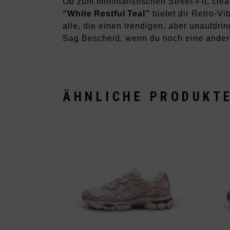
Ob zum minimalistischen Street‑Fit, clea
“White Restful Teal”
bietet dir Retro‑Vi
alle, die einen trendigen, aber unaufdri
Sag Bescheid, wenn du noch eine andere
ÄHNLICHE PRODUKT