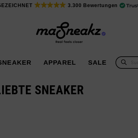
GEZEICHNET
3.300 Bewertungen
Products
SNEAKER
APPAREL
SALE
search
IEBTE SNEAKER
Adidas
Adidas
Asics
New Balance
Nike
Under Armour