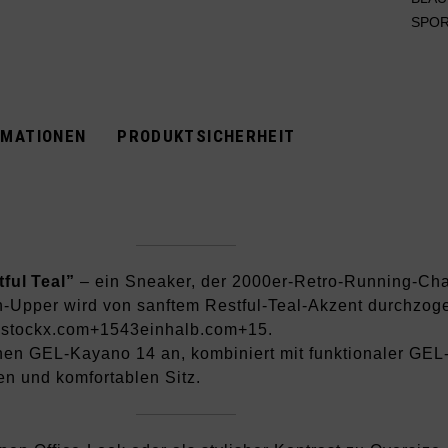
SPO
RMATIONEN
PRODUKTSICHERHEIT
ful Teal”
– ein Sneaker, der 2000er‑Retro‑Running‑Cha
Upper wird von sanftem Restful‑Teal‑Akzent durchzogen
5
stockx.com
+15
43einhalb.com
+15
.
schen GEL‑Kayano 14 an, kombiniert mit funktionaler GE
n und komfortablen Sitz.