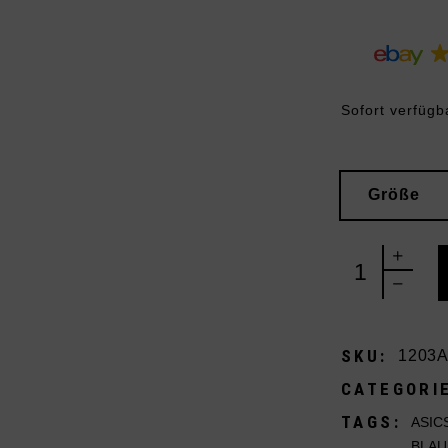
Sofort verfügb
Größe
Asics Gel-113
SKU:
1203A
CATEGORI
TAGS:
ASIC
BLAU