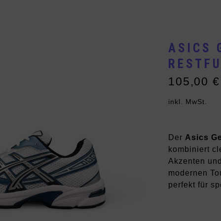
Vans
Andere Brands
ASICS 
RESTFU
105,00
€
inkl. MwSt.
Der
Asics Ge
kombiniert cl
Akzenten und
modernen Tou
perfekt für s