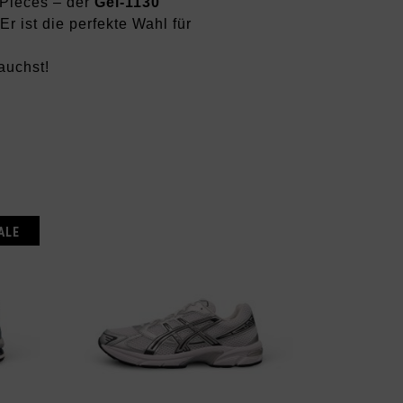
‑Pieces – der
Gel‑1130
r ist die perfekte Wahl für
auchst!
ALE