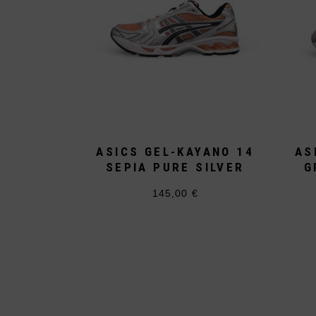
ASICS GEL-KAYANO 14
AS
SEPIA PURE SILVER
G
145,00
€
Dieses
Produkt
weist
mehrere
Varianten
auf.
Die
Optionen
können
auf
der