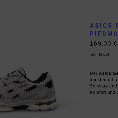
Vans
Andere Brands
ASICS 
PIEDM
169,00
€
inkl. MwSt.
Der
Asics G
dunkler, urba
Schwarz und 
Komfort und S