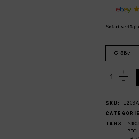
Sofort verfügb
Größe
Asics Gel-NY
SKU:
1203A
CATEGORI
TAGS:
ASIC
BEQU
DAD 