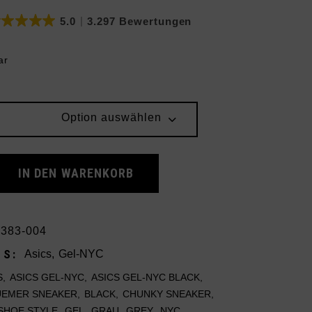
4.8
11 Bewertungen
ar
Option auswählen
C Black Piedmont Grey quantity
IN DEN WARENKORB
383-004
ES:
Asics
,
Gel-NYC
S
,
ASICS GEL-NYC
,
ASICS GEL-NYC BLACK
,
EMER SNEAKER
,
BLACK
,
CHUNKY SNEAKER
,
SHOE STYLE
,
GEL
,
GRAU
,
GREY
,
NYC
,