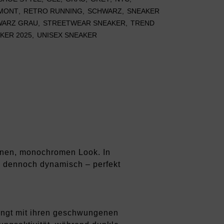
MONT
,
RETRO RUNNING
,
SCHWARZ
,
SNEAKER
WARZ GRAU
,
STREETWEAR SNEAKER
,
TREND
KER 2025
,
UNISEX SNEAKER
rnen, monochromen Look. In
nd dennoch dynamisch – perfekt
ringt mit ihren geschwungenen