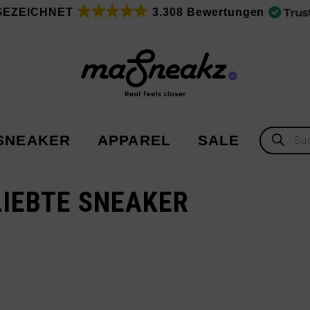
GEZEICHNET
3.308 Bewertungen
Products
SNEAKER
APPAREL
SALE
search
IEBTE SNEAKER
Adidas
Adidas
Asics
New Balance
Nike
Under Armour