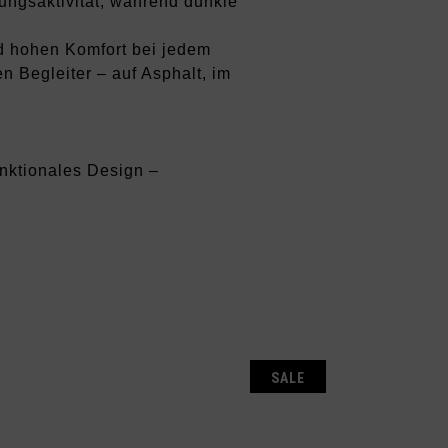
ungsaktivität, während dunkle
d hohen Komfort bei jedem
 Begleiter – auf Asphalt, im
unktionales Design –
SALE