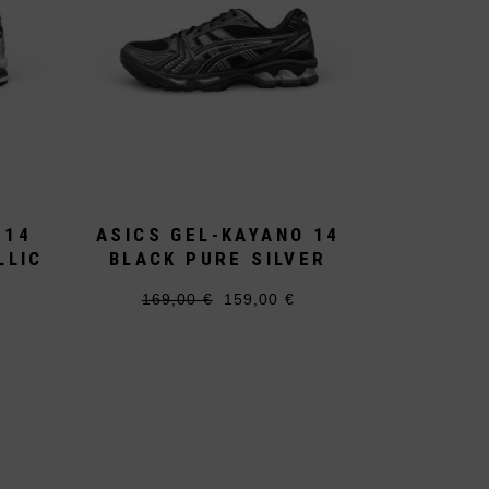
 14
ASICS GEL-KAYANO 14
LLIC
BLACK PURE SILVER
169,00
€
159,00
€
Ursprünglicher
Aktueller
Dieses
Preis
Preis
Produkt
war:
ist:
weist
169,00 €
159,00 €.
mehrere
Varianten
auf.
Die
Optionen
können
auf
der