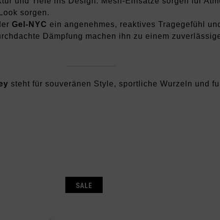
tur und Tiefe ins Design. Mesh-Einsätze sorgen für Atm
 Look sorgen.
der
Gel-NYC
ein angenehmes, reaktives Tragegefühl un
durchdachte Dämpfung machen ihn zu einem zuverlässigen
ey
steht für souveränen Style, sportliche Wurzeln und f
E
SALE