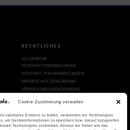
Produktseite
gewählt
te
werden
RECHTLICHES
ALLGEMEINE
GESCHÄFTSBEDINGUNGEN
ECHTHEIT VON BEWERTUNGEN
DATENSCHUTZERKLÄRUNG
VERPACKUNGSVERORDNUNG
WIDERRUFSBELEHRUNG
Cookie-Zustimmung verwalten
ÜBER UNS
in optimales Erlebnis zu bieten, verwenden wir Technologien
s, um Geräteinformationen zu speichern bzw. darauf zuzugreifen.
diesen Technologien zustimmen, können wir Daten wie das