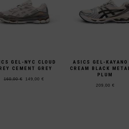
ICS GEL-NYC CLOUD
ASICS GEL-KAYANO
REY CEMENT GREY
CREAM BLACK META
PLUM
160,00
€
149,00
€
Ursprünglicher
Aktueller
Dieses
Preis
Preis
209,00
€
Produkt
Dieses
war:
ist:
weist
Produkt
160,00 €
149,00 €.
mehrere
weist
Varianten
mehrere
auf.
Varianten
Die
auf.
Optionen
Die
können
Optionen
auf
können
der
auf