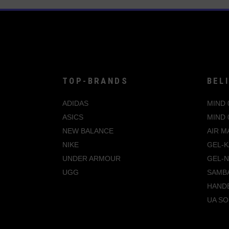
Produktseite
gewählt
werden
TOP-BRANDS
BEL
ADIDAS
MIND 
ASICS
MIND 
NEW BALANCE
AIR M
NIKE
GEL-K
UNDER ARMOUR
GEL-
UGG
SAMB
HANDB
UA SO