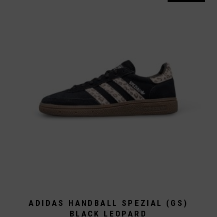
Die
Optionen
können
auf
der
Produktseite
gewählt
werden
ADIDAS HANDBALL SPEZIAL (GS)
BLACK LEOPARD