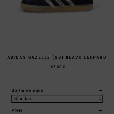
ADIDAS GAZELLE (GS) BLACK LEOPARD
103,00
€
Dieses
Produkt
weist
mehrere
Varianten
auf.
Sortieren nach
Die
Optionen
Sort Products
Standard
können
auf
der
Preis
Produktseite