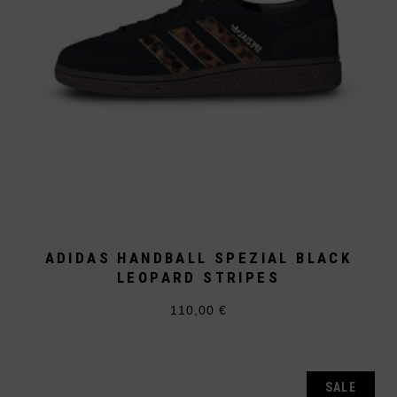
ADIDAS HANDBALL SPEZIAL BLACK
LEOPARD STRIPES
110,00
€
Dieses
Produkt
weist
mehrere
Varianten
auf.
SALE