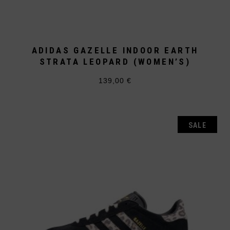
ADIDAS GAZELLE INDOOR EARTH
STRATA LEOPARD (WOMEN’S)
139,00
€
Dieses
Produkt
weist
mehrere
Varianten
auf.
SALE
Die
Optionen
können
auf
der
Produktseite
gewählt
werden