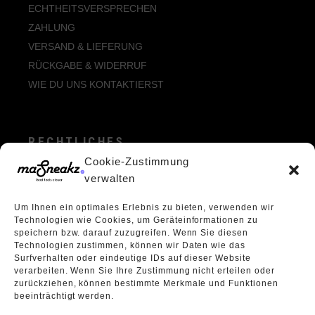
ECHTHEITSVERSPRECHEN
ZAHLUNG
VERSAND & LIEFERUNG
RÜCKGABE & WIDERRUF
WIE DU UNS KONTAKTIERST
RECHTLICHES
Cookie-Zustimmung
ALLGEMEINE GESCHÄFTSBEDINGUNGEN
verwalten
ECHTHEIT VON BEWERTUNGEN
Um Ihnen ein optimales Erlebnis zu bieten, verwenden wir
DATENSCHUTZERKLÄRUNG
Technologien wie Cookies, um Geräteinformationen zu
VERPACKUNGSVERORDNUNG
speichern bzw. darauf zuzugreifen. Wenn Sie diesen
Technologien zustimmen, können wir Daten wie das
WIDERRUFSBELEHRUNG
Surfverhalten oder eindeutige IDs auf dieser Website
ÜBER UNS
verarbeiten. Wenn Sie Ihre Zustimmung nicht erteilen oder
zurückziehen, können bestimmte Merkmale und Funktionen
beeinträchtigt werden.