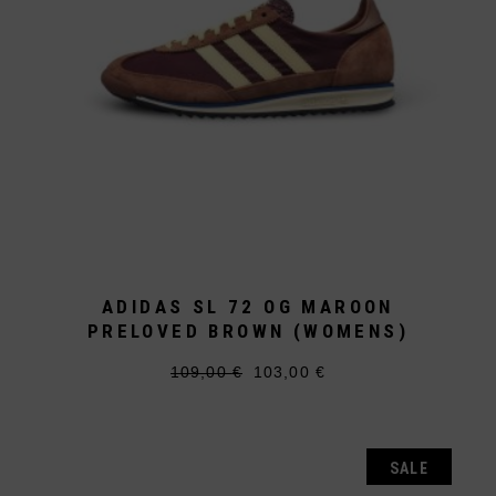
werden
ADIDAS SL 72 OG MAROON
PRELOVED BROWN (WOMENS)
109,00
€
103,00
€
Ursprünglicher
Aktueller
Dieses
Preis
Preis
Produkt
war:
ist:
weist
109,00 €
103,00 €.
mehrere
Varianten
auf.
SALE
Die