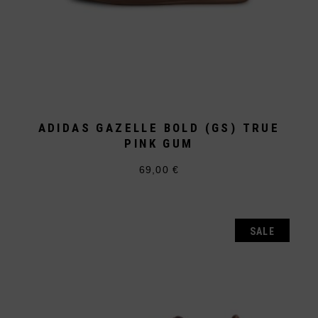
ADIDAS GAZELLE BOLD (GS) TRUE
PINK GUM
69,00
€
Dieses
Produkt
weist
mehrere
Varianten
auf.
SALE
Die
Optionen
können
auf
der
Produktseite
gewählt