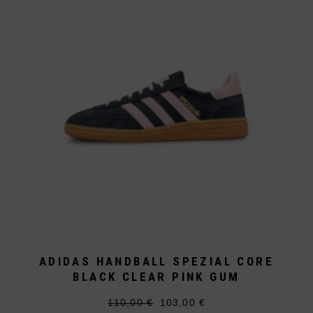
Optionen
können
auf
der
Produktseite
gewählt
werden
ADIDAS HANDBALL SPEZIAL CORE
BLACK CLEAR PINK GUM
110,00
€
103,00
€
Ursprünglicher
Aktueller
Dieses