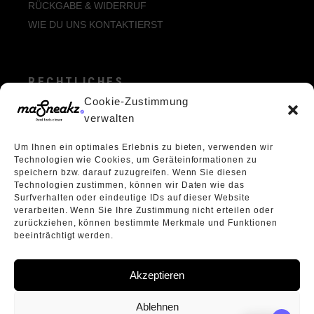
RÜCKGABE & WIDERRUF
WIE DU UNS KONTAKTIERST
RECHTLICHES
Cookie-Zustimmung
ALLGEMEINE GESCHÄFTSBEDINGUNGEN
verwalten
ECHTHEIT VON BEWERTUNGEN
Um Ihnen ein optimales Erlebnis zu bieten, verwenden wir
DATENSCHUTZERKLÄRUNG
Technologien wie Cookies, um Geräteinformationen zu
VERPACKUNGSVERORDNUNG
speichern bzw. darauf zuzugreifen. Wenn Sie diesen
Technologien zustimmen, können wir Daten wie das
WIDERRUFSBELEHRUNG
Surfverhalten oder eindeutige IDs auf dieser Website
ÜBER UNS
verarbeiten. Wenn Sie Ihre Zustimmung nicht erteilen oder
zurückziehen, können bestimmte Merkmale und Funktionen
beeinträchtigt werden.
Akzeptieren
Ablehnen