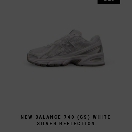
Die
Optionen
können
auf
der
Produktseite
gewählt
werden
NEW BALANCE 740 (GS) WHITE
SILVER REFLECTION