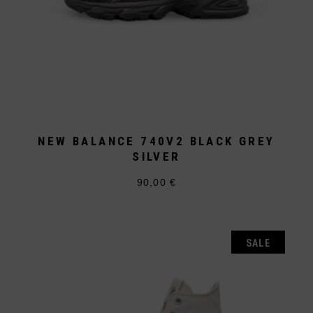
NEW BALANCE 740V2 BLACK GREY
SILVER
90,00
€
Dieses
Produkt
weist
mehrere
Varianten
auf.
SALE
Die
Optionen
können
auf
der
Produktseite