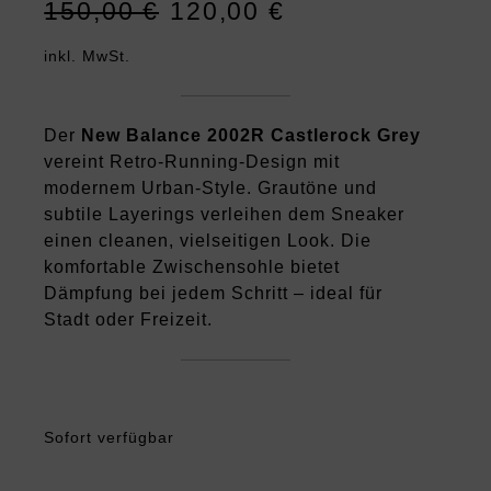
150,00
€
120,00
€
Ursprünglicher
Aktueller
Preis
Preis
inkl. MwSt.
war:
ist:
150,00 €
120,00 €.
Der
New Balance 2002R Castlerock Grey
vereint Retro-Running-Design mit
modernem Urban-Style. Grautöne und
subtile Layerings verleihen dem Sneaker
einen cleanen, vielseitigen Look. Die
komfortable Zwischensohle bietet
Dämpfung bei jedem Schritt – ideal für
Stadt oder Freizeit.
Sofort verfügbar