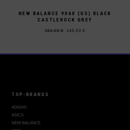
NEW BALANCE 9060 (GS) BLACK
CASTLEROCK GREY
160,00
€
145,00
€
Ursprünglicher
Aktueller
Dieses
Preis
Preis
Produkt
war:
ist:
weist
160,00 €
145,00 €.
mehrere
Varianten
auf.
Die
Optionen
können
auf
der
Produktseite
gewählt
werden
TOP-BRANDS
ADIDAS
ASICS
NEW BALANCE