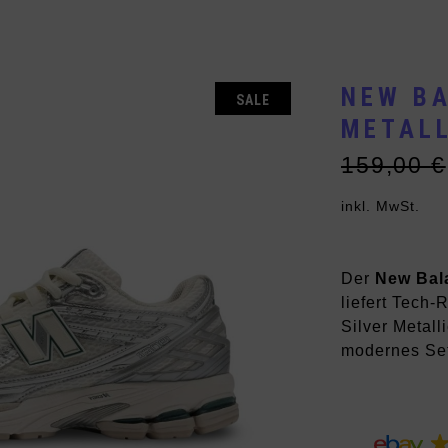
Vans
Andere Brands
NEW BA
SALE
METALL
159,00
€
Ursprüng
Aktueller
Preis
Preis
inkl. MwSt.
war:
ist:
159,00 €
149,00 €
Der
New Bala
liefert Tech-
Silver Metalli
modernes Setu