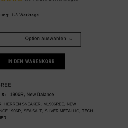
rung: 1-3 Werktage
Option auswählen
1906R Silver Metallic Sea Salt quantity
IN DEN WARENKORB
6REE
ES:
1906R
,
New Balance
R
,
HERREN SNEAKER
,
M1906REE
,
NEW
NCE 1906R
,
SEA SALT
,
SILVER METALLIC
,
TECH
NER