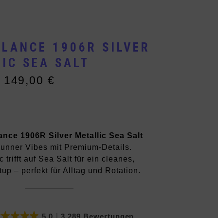
LANCE 1906R SILVER
IC SEA SALT
149,00
€
licher
.
nce 1906R Silver Metallic Sea Salt
Runner Vibes mit Premium-Details.
c trifft auf Sea Salt für ein cleanes,
p – perfekt für Alltag und Rotation.
5.0
3.289 Bewertungen