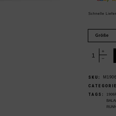
Schnelle Liefe
Größe
New Balance 
SKU:
M190
CATEGORI
TAGS:
1906
BALA
RUN