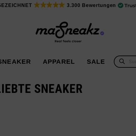
GEZEICHNET
3.300 Bewertungen
Products
SNEAKER
APPAREL
SALE
search
IEBTE SNEAKER
Adidas
Adidas
Asics
New Balance
Nike
Under Armour