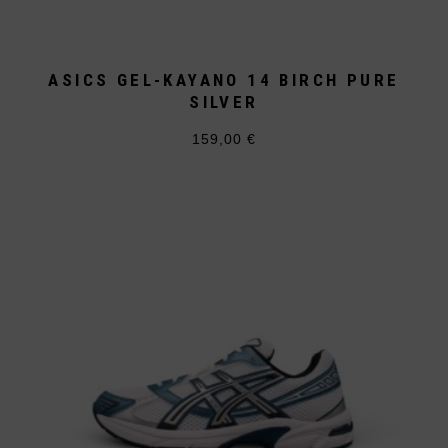
ASICS GEL-KAYANO 14 BIRCH PURE
SILVER
159,00
€
Dieses
Produkt
weist
mehrere
Varianten
auf.
Die
Optionen
können
auf
der
Produktseite
gewählt
werden