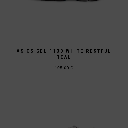
ASICS GEL-1130 WHITE RESTFUL
TEAL
105,00
€
Dieses
Produkt
weist
mehrere
Varianten
auf.
Die
Optionen
können
auf
der
Produktseite
gewählt