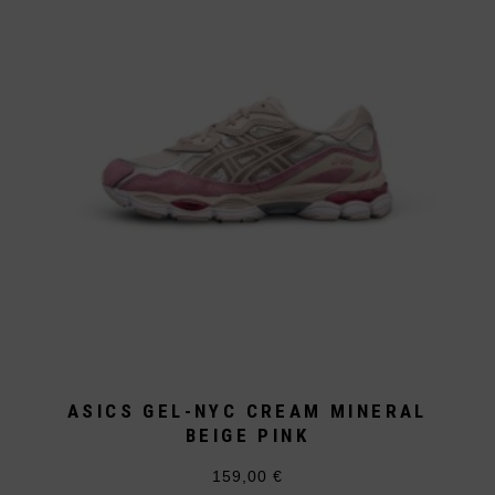
Optionen
können
auf
der
Produktseite
gewählt
werden
ASICS GEL-NYC CREAM MINERAL
BEIGE PINK
159,00
€
Dieses