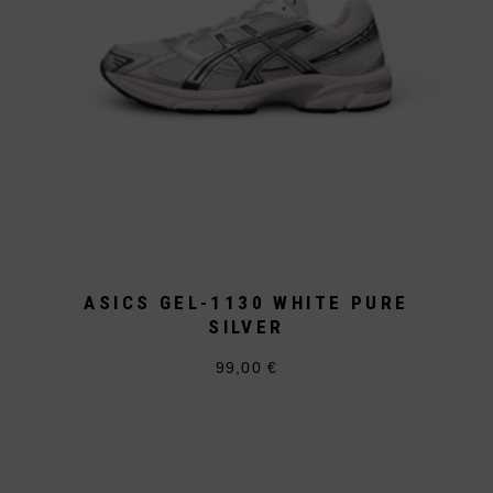
werden
ASICS GEL-1130 WHITE PURE
SILVER
99,00
€
Dieses
Produkt
weist
mehrere
Varianten
auf.
Die