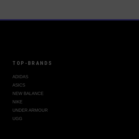
Produkt
weist
mehrere
Varianten
auf.
Die
Optionen
können
auf
der
Produktseite
gewählt
werden
TOP-BRANDS
ADIDAS
ASICS
NEW BALANCE
NIKE
UNDER ARMOUR
UGG