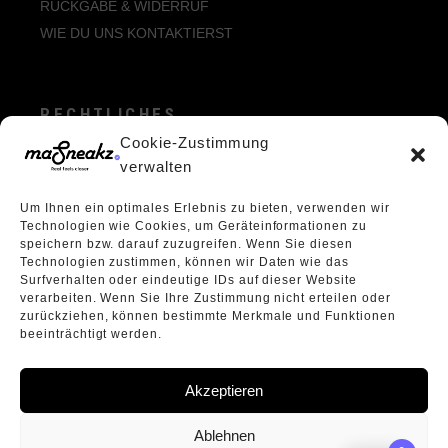
RÜCKGABE & WIDERRUF
WIE DU UNS KONTAKTIERST
RECHTLICHES
Cookie-Zustimmung
ALLGEMEINE GESCHÄFTSBEDINGUNGEN
verwalten
ECHTHEIT VON BEWERTUNGEN
Um Ihnen ein optimales Erlebnis zu bieten, verwenden wir
DATENSCHUTZERKLÄRUNG
Technologien wie Cookies, um Geräteinformationen zu
VERPACKUNGSVERORDNUNG
speichern bzw. darauf zuzugreifen. Wenn Sie diesen
Technologien zustimmen, können wir Daten wie das
WIDERRUFSBELEHRUNG
Surfverhalten oder eindeutige IDs auf dieser Website
ÜBER UNS
verarbeiten. Wenn Sie Ihre Zustimmung nicht erteilen oder
zurückziehen, können bestimmte Merkmale und Funktionen
beeinträchtigt werden.
Akzeptieren
Ablehnen