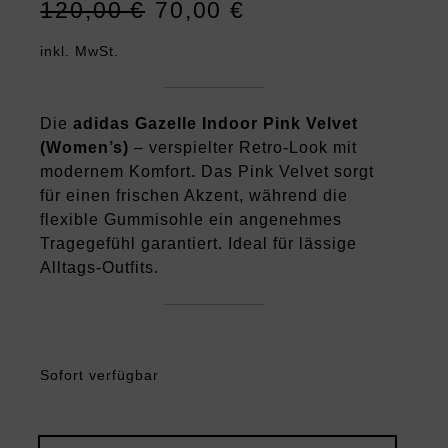
120,00
€
70,00
€
Ursprünglicher
Aktueller
Preis
Preis
inkl. MwSt.
war:
ist:
120,00 €
70,00 €.
Die
adidas Gazelle Indoor Pink Velvet
(Women’s)
– verspielter Retro-Look mit
modernem Komfort. Das Pink Velvet sorgt
für einen frischen Akzent, während die
flexible Gummisohle ein angenehmes
Tragegefühl garantiert. Ideal für lässige
Alltags-Outfits.
Sofort verfügbar