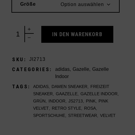
Größe
Option auswählen
adidas Gazelle Indoor Pink Velvet (Women's) quant
IN DEN WARENKORB
SKU:
JI2713
CATEGORIES:
adidas
,
Gazelle
,
Gazelle
Indoor
TAGS:
ADIDAS
,
DAMEN SNEAKER
,
FREIZEIT
SNEAKER
,
GAAZELLE
,
GAZELLE INDOOR
,
GRÜN
,
INDOOR
,
JS2713
,
PINK
,
PINK
VELVET
,
RETRO STYLE
,
ROSA
,
SPORTSCHUHE
,
STREETWEAR
,
VELVET