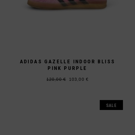
ADIDAS GAZELLE INDOOR BLISS
PINK PURPLE
120,00
€
103,00
€
Ursprünglicher
Aktueller
Dieses
Preis
Preis
Produkt
war:
ist:
weist
120,00 €
103,00 €.
mehrere
Varianten
auf.
SALE
Die
Optionen
können
auf
der
Produktseite