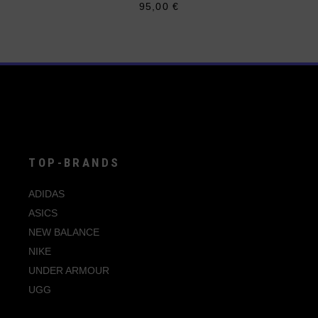
95,00
€
Dieses
Produkt
weist
mehrere
Varianten
auf.
Die
Optionen
können
auf
der
Produktseite
gewählt
werden
TOP-BRANDS
ADIDAS
ASICS
NEW BALANCE
NIKE
UNDER ARMOUR
UGG