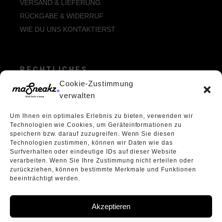
VERSAND & LIEFERUNG
RÜCKGABE & WIDERRUF
WIE DU UNS KONTAKTIERST
RECHTLICHES
Cookie-Zustimmung
ALLGEMEINE GESCHÄFTSBEDINGUNGEN
verwalten
ECHTHEIT VON BEWERTUNGEN
Um Ihnen ein optimales Erlebnis zu bieten, verwenden wir
DATENSCHUTZERKLÄRUNG
Technologien wie Cookies, um Geräteinformationen zu
VERPACKUNGSVERORDNUNG
speichern bzw. darauf zuzugreifen. Wenn Sie diesen
Technologien zustimmen, können wir Daten wie das
WIDERRUFSBELEHRUNG
Surfverhalten oder eindeutige IDs auf dieser Website
ÜBER UNS
verarbeiten. Wenn Sie Ihre Zustimmung nicht erteilen oder
zurückziehen, können bestimmte Merkmale und Funktionen
beeinträchtigt werden.
Akzeptieren