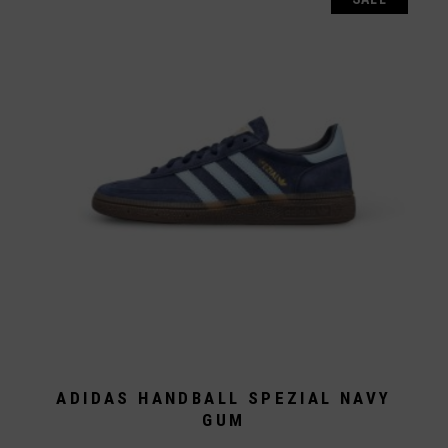
Die
Optionen
können
auf
der
Produktseite
gewählt
werden
ADIDAS HANDBALL SPEZIAL NAVY
GUM