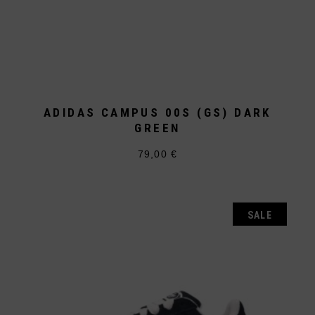
ADIDAS CAMPUS 00S (GS) DARK
GREEN
79,00
€
Dieses
Produkt
weist
mehrere
Varianten
auf.
SALE
Die
Optionen
können
auf
der
Produktseite
gewählt
werden