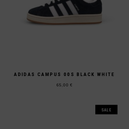
ADIDAS CAMPUS 00S BLACK WHITE
65,00
€
Dieses
Produkt
weist
mehrere
Varianten
auf.
SALE
Die
Optionen
können
auf