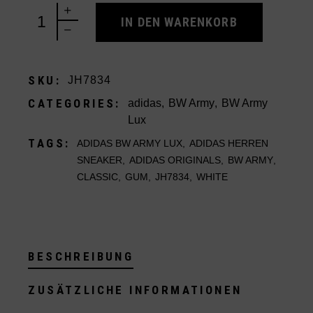
adidas BW Army Lux White Gum quantity
IN DEN WARENKORB
SKU:
JH7834
CATEGORIES:
adidas
,
BW Army
,
BW Army
Lux
TAGS:
ADIDAS BW ARMY LUX
,
ADIDAS HERREN
SNEAKER
,
ADIDAS ORIGINALS
,
BW ARMY
,
CLASSIC
,
GUM
,
JH7834
,
WHITE
BESCHREIBUNG
ZUSÄTZLICHE INFORMATIONEN