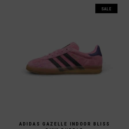
Varianten
auf.
SALE
Die
Optionen
können
auf
der
Produktseite
gewählt
werden
ADIDAS GAZELLE INDOOR BLISS