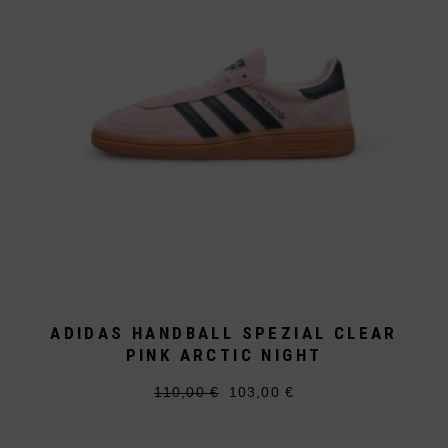
der
Produktseite
gewählt
werden
ADIDAS HANDBALL SPEZIAL CLEAR
PINK ARCTIC NIGHT
110,00
€
103,00
€
Ursprünglicher
Aktueller
Dieses
Preis
Preis
Produkt
war:
ist:
weist
110,00 €
103,00 €.
mehrere