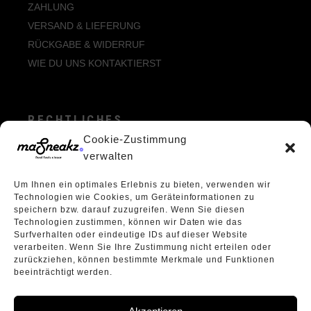
ZAHLUNG
VERSAND & LIEFERUNG
RÜCKGABE & WIDERRUF
WIE DU UNS KONTAKTIERST
RECHTLICHES
Cookie-Zustimmung
ALLGEMEINE GESCHÄFTSBEDINGUNGEN
verwalten
ECHTHEIT VON BEWERTUNGEN
Um Ihnen ein optimales Erlebnis zu bieten, verwenden wir
DATENSCHUTZERKLÄRUNG
Technologien wie Cookies, um Geräteinformationen zu
VERPACKUNGSVERORDNUNG
speichern bzw. darauf zuzugreifen. Wenn Sie diesen
Technologien zustimmen, können wir Daten wie das
WIDERRUFSBELEHRUNG
Surfverhalten oder eindeutige IDs auf dieser Website
ÜBER UNS
verarbeiten. Wenn Sie Ihre Zustimmung nicht erteilen oder
zurückziehen, können bestimmte Merkmale und Funktionen
beeinträchtigt werden.