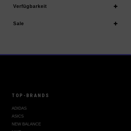
Unisex Erwachsene
Verfügbarkeit
40
Vorrätig
40.5
Sale
Auf Nachbestellung
41
Ja
42
42.5
43
44
44.5
45
TOP-BRANDS
46
ADIDAS
47
ASICS
NEW BALANCE