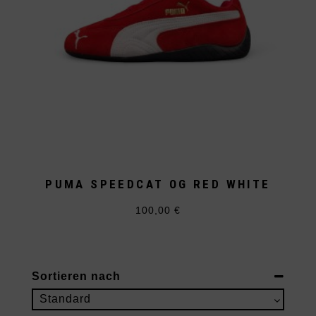
PUMA SPEEDCAT OG RED WHITE
100,00
€
Dieses
Produkt
weist
mehrere
Varianten
auf.
Sortieren nach
Die
Optionen
Sort Products
Standard
können