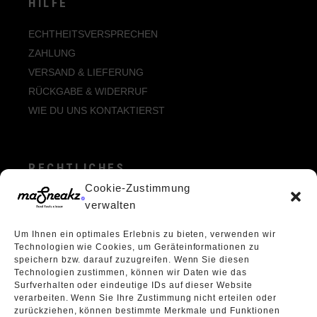
HILFE
ECHTHEITSVERSPRECHEN
ZAHLUNG
VERSAND & LIEFERUNG
RÜCKGABE & WIDERRUF
WIE DU UNS KONTAKTIERST
RECHTLICHES
Cookie-Zustimmung
ALLGEMEINE GESCHÄFTSBEDINGUNGEN
verwalten
ECHTHEIT VON BEWERTUNGEN
Um Ihnen ein optimales Erlebnis zu bieten, verwenden wir
DATENSCHUTZERKLÄRUNG
Technologien wie Cookies, um Geräteinformationen zu
VERPACKUNGSVERORDNUNG
speichern bzw. darauf zuzugreifen. Wenn Sie diesen
Technologien zustimmen, können wir Daten wie das
WIDERRUFSBELEHRUNG
Surfverhalten oder eindeutige IDs auf dieser Website
ÜBER UNS
verarbeiten. Wenn Sie Ihre Zustimmung nicht erteilen oder
zurückziehen, können bestimmte Merkmale und Funktionen