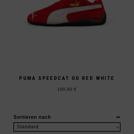
PUMA SPEEDCAT OG RED WHITE
100,00
€
Dieses
Produkt
weist
mehrere
Varianten
auf.
Sortieren nach
Die
Optionen
Sort Products
Standard
können