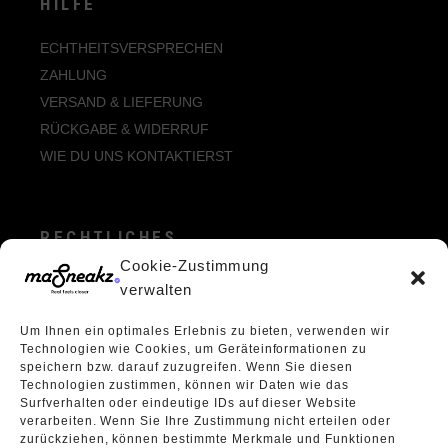
HILFE
ECHTHEITSVERSPRECHEN
ZAHLUNG
VERSAND & LIEFERUNG
RÜCKGABE & WIDERRUF
WIE DU UNS KONTAKTIERST
RECHTLICHES
Cookie-Zustimmung
ALLGEMEINE GESCHÄFTSBEDINGUNGEN
verwalten
ECHTHEIT VON BEWERTUNGEN
Um Ihnen ein optimales Erlebnis zu bieten, verwenden wir
DATENSCHUTZERKLÄRUNG
Technologien wie Cookies, um Geräteinformationen zu
VERPACKUNGSVERORDNUNG
speichern bzw. darauf zuzugreifen. Wenn Sie diesen
Technologien zustimmen, können wir Daten wie das
WIDERRUFSBELEHRUNG
Surfverhalten oder eindeutige IDs auf dieser Website
ÜBER UNS
verarbeiten. Wenn Sie Ihre Zustimmung nicht erteilen oder
zurückziehen, können bestimmte Merkmale und Funktionen