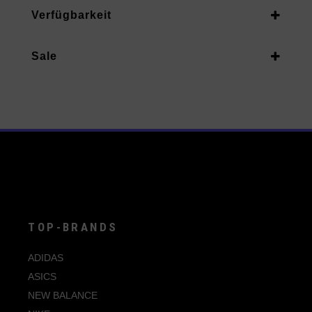
Unisex Erwachsene
Verfügbarkeit
40
Vorrätig
40.5
Sale
Auf Nachbestellung
41
Ja
42
42.5
43
44
44.5
45
TOP-BRANDS
46
ADIDAS
47
ASICS
NEW BALANCE