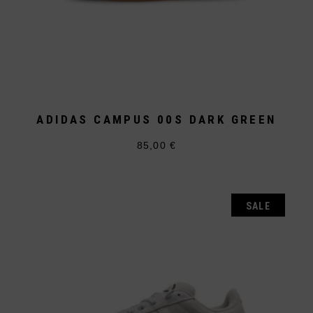
ADIDAS CAMPUS 00S DARK GREEN
85,00
€
Dieses
Produkt
weist
mehrere
Varianten
auf.
SALE
Die
Optionen
können
auf
der
Produktseite
gewählt
werden