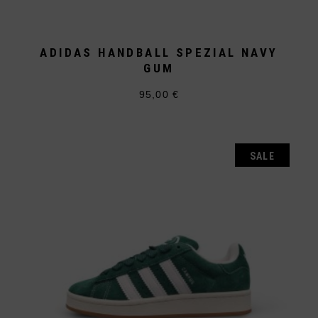
ADIDAS HANDBALL SPEZIAL NAVY
GUM
95,00
€
Dieses
Produkt
weist
mehrere
Varianten
auf.
SALE
Die
Optionen
können
auf
der
Produktseite
gewählt
werden