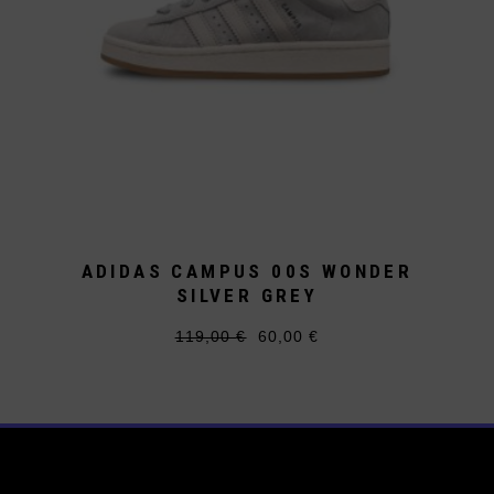
ADIDAS CAMPUS 00S WONDER
SILVER GREY
119,00
€
60,00
€
Ursprünglicher
Aktueller
Dieses
Preis
Preis
Produkt
war:
ist:
weist
119,00 €
60,00 €.
mehrere
Varianten
auf.
Die
Optionen
können