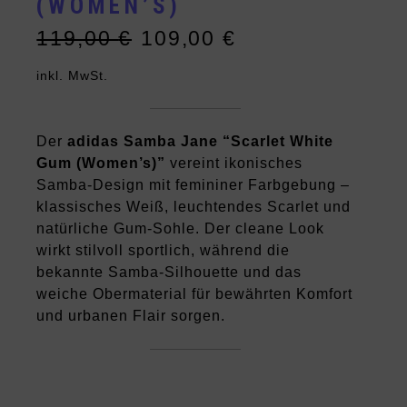
(WOMEN’S)
119,00
€
109,00
€
Ursprünglicher
Aktueller
Preis
Preis
inkl. MwSt.
war:
ist:
119,00 €
109,00 €.
Der
adidas Samba Jane “Scarlet White
Gum (Women’s)”
vereint ikonisches
Samba-Design mit femininer Farbgebung –
klassisches Weiß, leuchtendes Scarlet und
natürliche Gum-Sohle. Der cleane Look
wirkt stilvoll sportlich, während die
bekannte Samba-Silhouette und das
weiche Obermaterial für bewährten Komfort
und urbanen Flair sorgen.