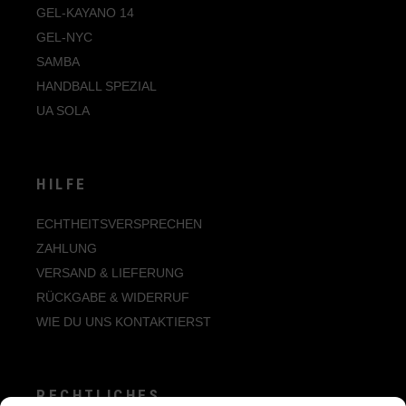
GEL-KAYANO 14
GEL-NYC
SAMBA
HANDBALL SPEZIAL
UA SOLA
HILFE
ECHTHEITSVERSPRECHEN
ZAHLUNG
VERSAND & LIEFERUNG
RÜCKGABE & WIDERRUF
WIE DU UNS KONTAKTIERST
RECHTLICHES