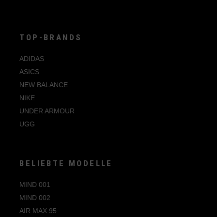
auf
der
Produktseite
gewählt
werden
TOP-BRANDS
ADIDAS
ASICS
NEW BALANCE
NIKE
UNDER ARMOUR
UGG
BELIEBTE MODELLE
MIND 001
MIND 002
AIR MAX 95