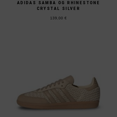
ADIDAS SAMBA OG RHINESTONE
CRYSTAL SILVER
139,00
€
Dieses
Produkt
weist
mehrere
Varianten
auf.
Die
Optionen
können
auf
der
Produktseite
gewählt
werden