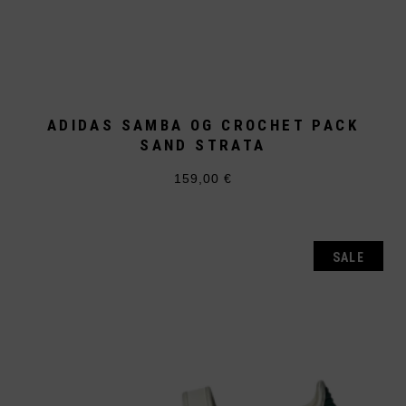
ADIDAS SAMBA OG CROCHET PACK
SAND STRATA
159,00
€
Dieses
Produkt
weist
mehrere
Varianten
auf.
SALE
Die
Optionen
können
auf
der
Produktseite
gewählt
werden