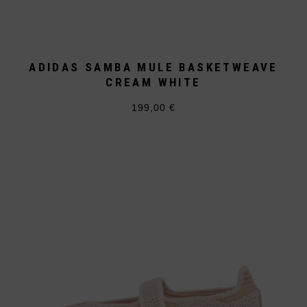
ADIDAS SAMBA MULE BASKETWEAVE
CREAM WHITE
199,00
€
Dieses
Produkt
weist
mehrere
Varianten
auf.
Die
Optionen
können
auf
der
Produktseite
gewählt
werden