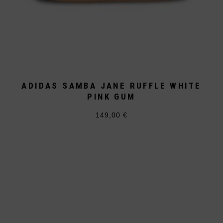
ADIDAS SAMBA JANE RUFFLE WHITE
PINK GUM
149,00
€
Dieses
Produkt
weist
mehrere
Varianten
auf.
Die
Optionen
können
auf
der
Produktseite
gewählt
werden