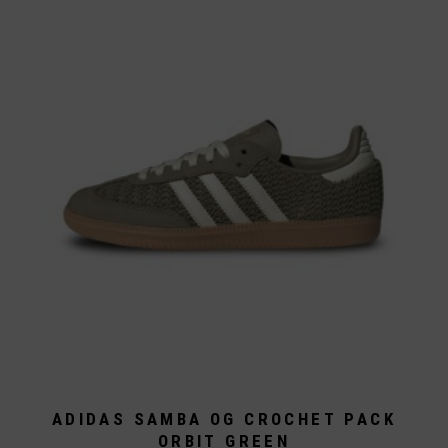
Die
Optionen
können
auf
der
Produktseite
gewählt
werden
ADIDAS SAMBA OG CROCHET PACK
ORBIT GREEN