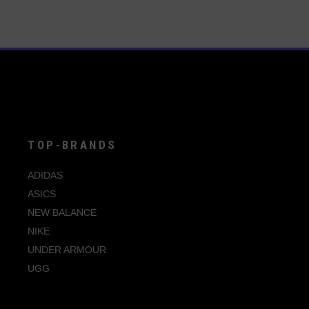
IE3675 | B75806
42 2/3
Blumenmuster
IG1962
42
Braun
IG5932
43 1/3
Brown
IH3261
44 2/3
Bunt
IH6485
44
Burgunderrot
IH6820
45 1/3
Cardboard
TOP-BRANDS
IH6978
46 2/3
Chalk
IH9052
ADIDAS
46
Clay Gum
IH9055
ASICS
47 1/3
Clear Granite
NEW BALANCE
IH9206
48
NIKE
Clear Pink
IH9207
UNDER ARMOUR
Cloud White
JI0280
UGG
Collegiate Green
JI1991
Core Black