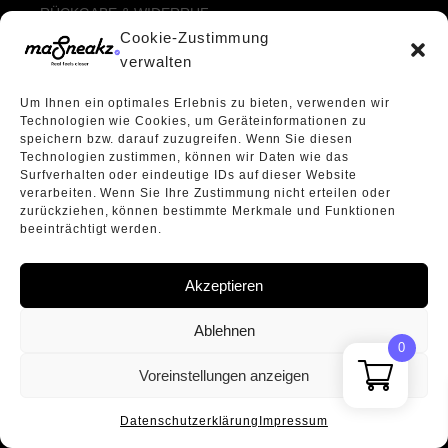
JR1402
RÜCKGABE & WIDERRUF
Floral
Cookie-Zustimmung
WIE DU UNS KONTAKTIERST
JR7339
verwalten
Floral Embroidery Stripes
JR8831
Glitzer
Um Ihnen ein optimales Erlebnis zu bieten, verwenden wir
JR8842
RECHTLICHES
Technologien wie Cookies, um Geräteinformationen zu
Green
speichern bzw. darauf zuzugreifen. Wenn Sie diesen
JR8844
Technologien zustimmen, können wir Daten wie das
ALLGEMEINE GESCHÄFTSBEDINGUNGEN
Grün
Surfverhalten oder eindeutige IDs auf dieser Website
JR9446
ECHTHEIT VON BEWERTUNGEN
verarbeiten. Wenn Sie Ihre Zustimmung nicht erteilen oder
Gum
zurückziehen, können bestimmte Merkmale und Funktionen
JR9447
DATENSCHUTZERKLÄRUNG
beeinträchtigt werden.
Gummi
VERPACKUNGSVERORDNUNG
KH6230
WIDERRUFSBELEHRUNG
Hellblau
Akzeptieren
KH6231
ÜBER UNS
Ivory
KH7719
Ablehnen
Kristall
0
KH8706
Voreinstellungen anzeigen
Kuh
KI2775
Liberty London
Datenschutzerklärung
Impressum
KI6669