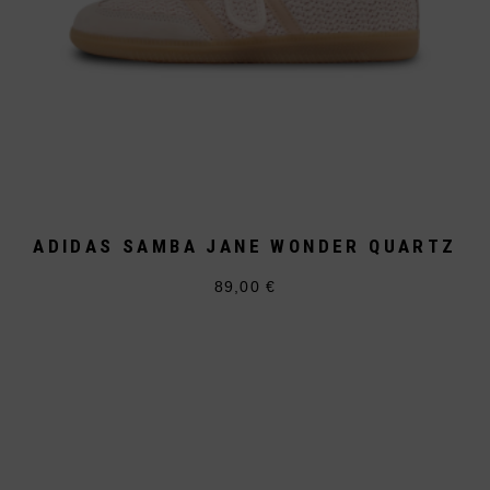
ADIDAS SAMBA JANE WONDER QUARTZ
89,00
€
Dieses
Produkt
weist
mehrere
Varianten
auf.
Die
Optionen
können
auf
der
Produktseite