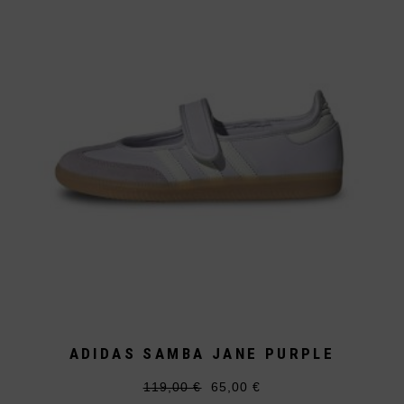
können
auf
der
Produktseite
gewählt
werden
ADIDAS SAMBA JANE PURPLE
119,00
€
65,00
€
Ursprünglicher
Aktueller
Dieses