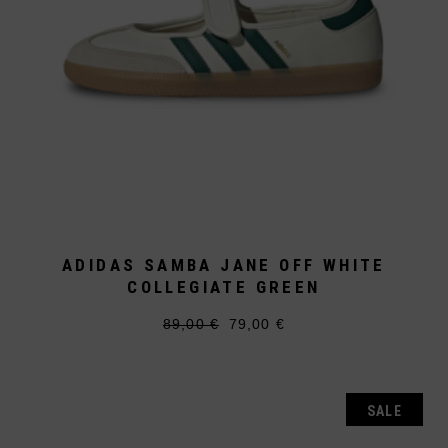
ADIDAS SAMBA JANE OFF WHITE
COLLEGIATE GREEN
89,00
€
79,00
€
Ursprünglicher
Aktueller
Dieses
Preis
Preis
Produkt
war:
ist:
weist
89,00 €
79,00 €.
mehrere
Varianten
auf.
SALE
Die
Optionen