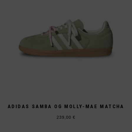
der
Produktseite
gewählt
werden
ADIDAS SAMBA OG MOLLY-MAE MATCHA
239,00
€
Dieses
Produkt
weist