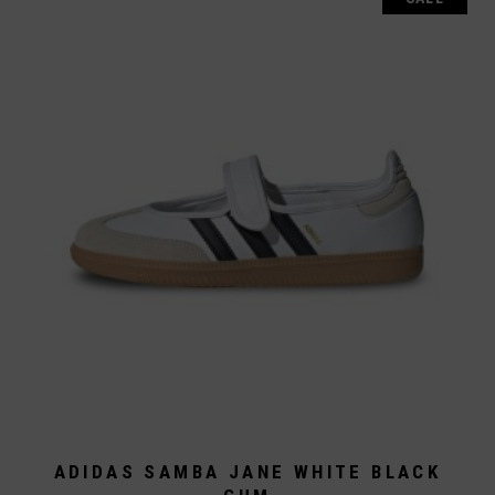
Die
Optionen
können
auf
der
Produktseite
gewählt
werden
ADIDAS SAMBA JANE WHITE BLACK