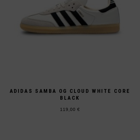
ADIDAS SAMBA OG CLOUD WHITE CORE
BLACK
119,00
€
Dieses
Produkt
weist
mehrere
Varianten
auf.