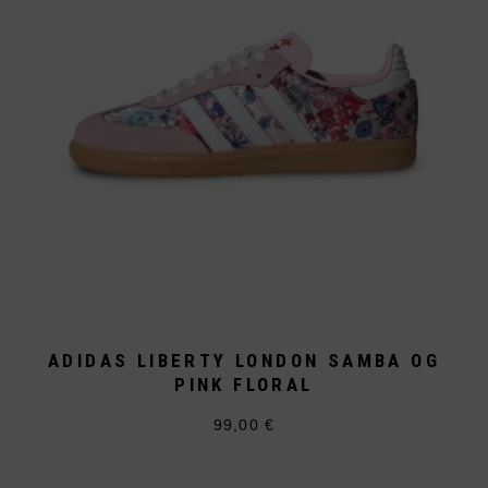
gewählt
werden
ADIDAS LIBERTY LONDON SAMBA OG
PINK FLORAL
99,00
€
Dieses
Produkt
weist
mehrere