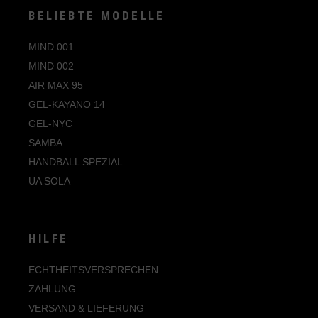
JI2734
BELIEBTE MODELLE
Cow Print
JI2735
Cream
MIND 001
JI3184
MIND 002
Cream White
JI3185
AIR MAX 95
Creme
JI4218
GEL-KAYANO 14
Creme White
GEL-NYC
JP5329
SAMBA
Cremeweiß
JP5330
HANDBALL SPEZIAL
Crochet
JP8080
UA SOLA
Crystal
JQ2008
Crystal Linen
JQ6445
HILFE
Crystal Sky
JQ6446
Desert White
ECHTHEITSVERSPRECHEN
JQ8555
ZAHLUNG
Earth Strata
JR1256
VERSAND & LIEFERUNG
Elfenbein