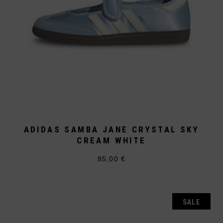
ADIDAS SAMBA JANE CRYSTAL SKY
CREAM WHITE
85,00
€
Dieses
Produkt
weist
mehrere
Varianten
auf.
SALE
Die
Optionen