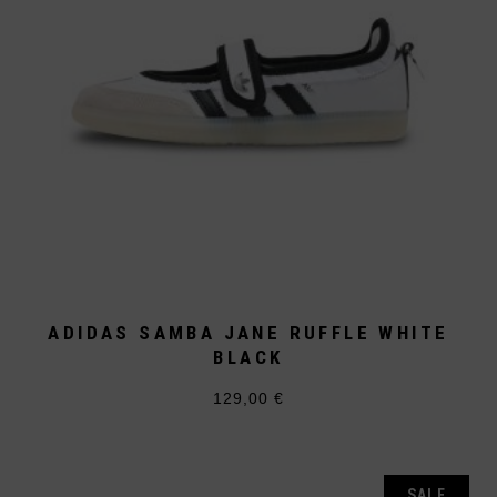
ADIDAS SAMBA JANE RUFFLE WHITE
BLACK
129,00
€
Dieses
Produkt
weist
mehrere
Varianten
auf.
SALE