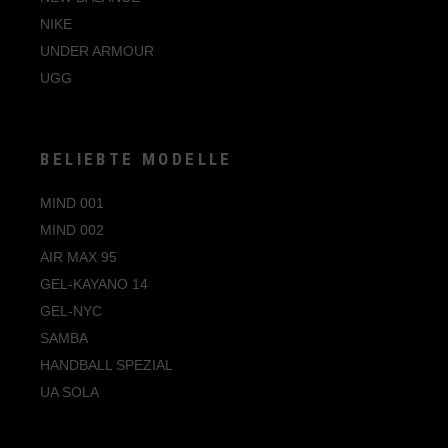
NIKE
Pearl
UNDER ARMOUR
Perlmutt
UGG
Pink
Purple
BELIEBTE MODELLE
Quartz
Red
MIND 001
MIND 002
Rosa
AIR MAX 95
Rot
GEL-KAYANO 14
Sandy Pink
GEL-NYC
SAMBA
Schwarz
HANDBALL SPEZIAL
Silber
UA SOLA
Silber Metallic
Silver