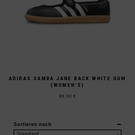
ADIDAS SAMBA JANE BACK WHITE GUM
(WOMEN’S)
89,00
€
Dieses
Produkt
weist
mehrere
Varianten
auf.
Sortieren nach
Die
Optionen
Sort Products
Standard