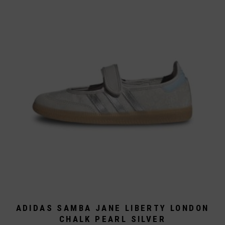
Die
Optionen
können
auf
der
Produktseite
gewählt
werden
ADIDAS SAMBA JANE LIBERTY LONDON
CHALK PEARL SILVER