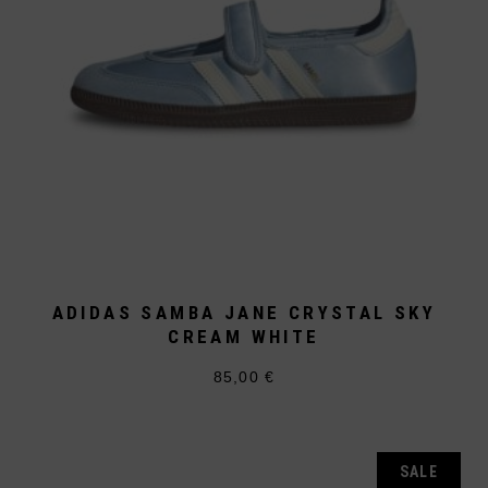
ADIDAS SAMBA JANE CRYSTAL SKY
CREAM WHITE
85,00
€
Dieses
Produkt
weist
mehrere
Varianten
auf.
SALE