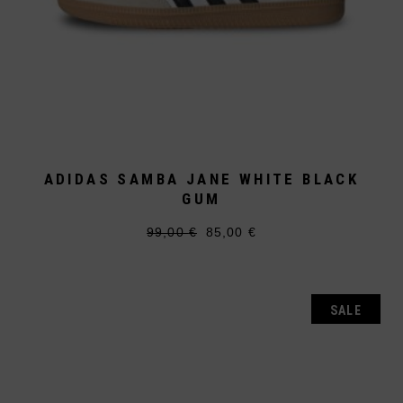
ADIDAS SAMBA JANE WHITE BLACK
GUM
99,00
€
85,00
€
Ursprünglicher
Aktueller
Dieses
Preis
Preis
Produkt
war:
ist:
weist
99,00 €
85,00 €.
mehrere
Varianten
auf.
SALE
Die
Optionen
können
auf
der
Produktseite