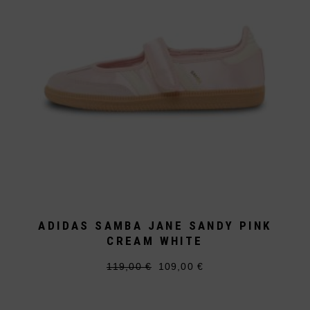
gewählt
werden
ADIDAS SAMBA JANE SANDY PINK
CREAM WHITE
119,00
€
109,00
€
Ursprünglicher
Aktueller
Dieses
Preis
Preis
Produkt
war:
ist:
weist
119,00 €
109,00 €.
mehrere