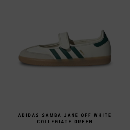
können
auf
der
Produktseite
gewählt
werden
ADIDAS SAMBA JANE OFF WHITE
COLLEGIATE GREEN