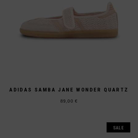
ADIDAS SAMBA JANE WONDER QUARTZ
89,00
€
Dieses
Produkt
weist
mehrere
Varianten
auf.
SALE
Die
Optionen