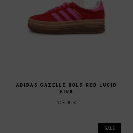
ADIDAS GAZELLE BOLD RED LUCID
PINK
119,00
€
Dieses
Produkt
weist
mehrere
Varianten
auf.
SALE