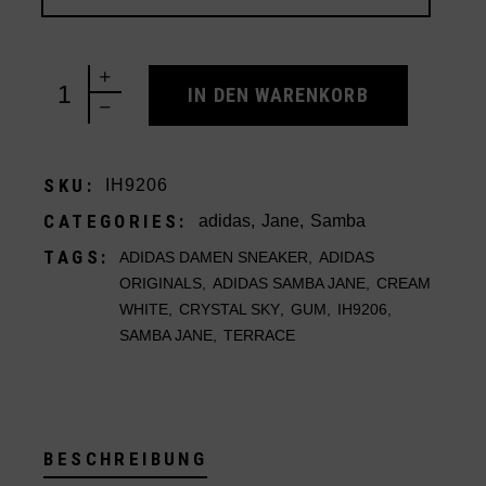
adidas Samba Jane Crystal Sky Cream White quant
IN DEN WARENKORB
SKU:
IH9206
CATEGORIES:
adidas
,
Jane
,
Samba
TAGS:
ADIDAS DAMEN SNEAKER
,
ADIDAS
ORIGINALS
,
ADIDAS SAMBA JANE
,
CREAM
WHITE
,
CRYSTAL SKY
,
GUM
,
IH9206
,
SAMBA JANE
,
TERRACE
BESCHREIBUNG