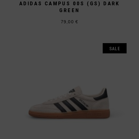
ADIDAS CAMPUS 00S (GS) DARK
GREEN
79,00
€
Dieses
Produkt
weist
mehrere
Varianten
auf.
SALE
Die
Optionen
können
auf
der
Produktseite
gewählt
werden