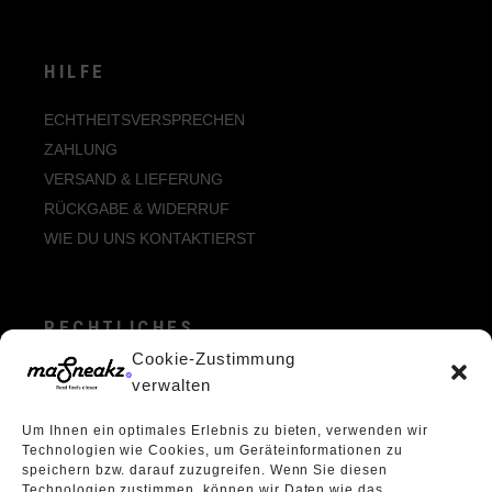
HILFE
ECHTHEITSVERSPRECHEN
ZAHLUNG
VERSAND & LIEFERUNG
RÜCKGABE & WIDERRUF
WIE DU UNS KONTAKTIERST
RECHTLICHES
Cookie-Zustimmung
ALLGEMEINE GESCHÄFTSBEDINGUNGEN
verwalten
ECHTHEIT VON BEWERTUNGEN
Um Ihnen ein optimales Erlebnis zu bieten, verwenden wir
DATENSCHUTZERKLÄRUNG
Technologien wie Cookies, um Geräteinformationen zu
VERPACKUNGSVERORDNUNG
speichern bzw. darauf zuzugreifen. Wenn Sie diesen
Technologien zustimmen, können wir Daten wie das