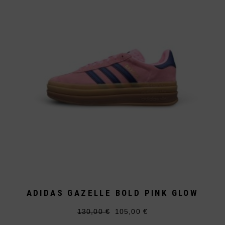
Die
Optionen
können
auf
der
Produktseite
gewählt
werden
ADIDAS GAZELLE BOLD PINK GLOW
130,00
€
105,00
€
Ursprünglicher
Aktueller
Dieses
Preis
Preis
Produkt