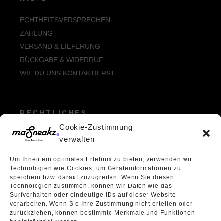
ECHTHEITSVERSPRECHEN
ZAHLUNG
VERSAND & LIEFERUNG
RÜCKGABE & WIDERRUF
WIE DU UNS KONTAKTIERST
RECHTLICHES
Cookie-Zustimmung
ALLGEMEINE GESCHÄFTSBEDINGUNGEN
verwalten
ECHTHEIT VON BEWERTUNGEN
Um Ihnen ein optimales Erlebnis zu bieten, verwenden wir
DATENSCHUTZERKLÄRUNG
Technologien wie Cookies, um Geräteinformationen zu
VERPACKUNGSVERORDNUNG
speichern bzw. darauf zuzugreifen. Wenn Sie diesen
Technologien zustimmen, können wir Daten wie das
WIDERRUFSBELEHRUNG
Surfverhalten oder eindeutige IDs auf dieser Website
ÜBER UNS
verarbeiten. Wenn Sie Ihre Zustimmung nicht erteilen oder
zurückziehen, können bestimmte Merkmale und Funktionen