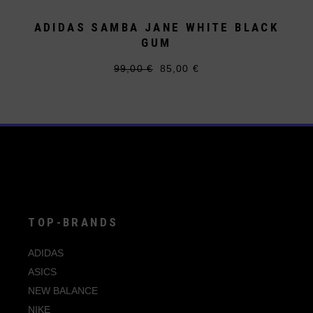
ADIDAS SAMBA JANE WHITE BLACK
GUM
99,00
€
85,00
€
Ursprünglicher
Aktueller
Dieses
Preis
Preis
Produkt
war:
ist:
weist
99,00 €
85,00 €.
mehrere
Varianten
auf.
Die
Optionen
können
auf
der
Produktseite
gewählt
werden
TOP-BRANDS
ADIDAS
ASICS
NEW BALANCE
NIKE