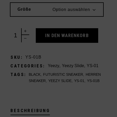
Größe
Option auswählen
Yeezy Slide YS-01 Black quantity
IN DEN WARENKORB
SKU:
YS-01B
CATEGORIES:
Yeezy
,
Yeezy Slide
,
YS-01
TAGS:
BLACK
,
FUTURISTIC SNEAKER
,
HERREN
SNEAKER
,
YEEZY SLIDE
,
YS-01
,
YS-01B
BESCHREIBUNG