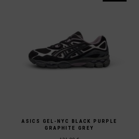
Die
Optionen
können
auf
der
Produktseite
gewählt
werden
ASICS GEL-NYC BLACK PURPLE
GRAPHITE GREY