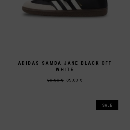
ADIDAS SAMBA JANE BLACK OFF
WHITE
99,00
€
85,00
€
Ursprünglicher
Aktueller
Dieses
Preis
Preis
Produkt
war:
ist:
weist
99,00 €
85,00 €.
mehrere
Varianten
auf.
SALE
Die
Optionen
können
auf
der