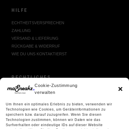
HILFE
ECHTHEITSVERSPRECHEN
ZAHLUNG
VERSAND & LIEFERUNG
RÜCKGABE & WIDERRUF
WIE DU UNS KONTAKTIERST
RECHTLICHES
Cookie-Zustimmung
ALLGEMEINE GESCHÄFTSBEDINGUNGEN
verwalten
ECHTHEIT VON BEWERTUNGEN
Um Ihnen ein optimales Erlebnis zu bieten, verwenden wir
DATENSCHUTZERKLÄRUNG
Technologien wie Cookies, um Geräteinformationen zu
VERPACKUNGSVERORDNUNG
speichern bzw. darauf zuzugreifen. Wenn Sie diesen
Technologien zustimmen, können wir Daten wie das
WIDERRUFSBELEHRUNG
Surfverhalten oder eindeutige IDs auf dieser Website
ÜBER UNS