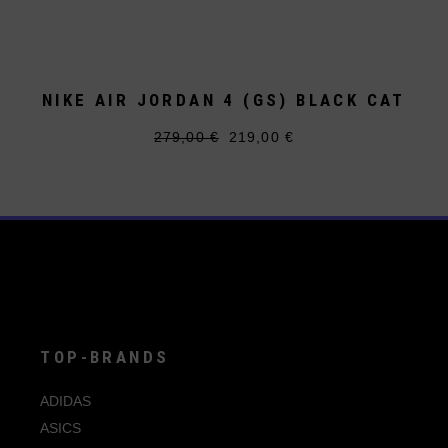
NIKE AIR JORDAN 4 (GS) BLACK CAT
279,00
€
219,00
€
Ursprünglicher
Aktueller
Dieses
Preis
Preis
Produkt
war:
ist:
weist
279,00 €
219,00 €.
mehrere
Varianten
auf.
Die
Optionen
können
auf
der
Produktseite
gewählt
werden
TOP-BRANDS
ADIDAS
ASICS