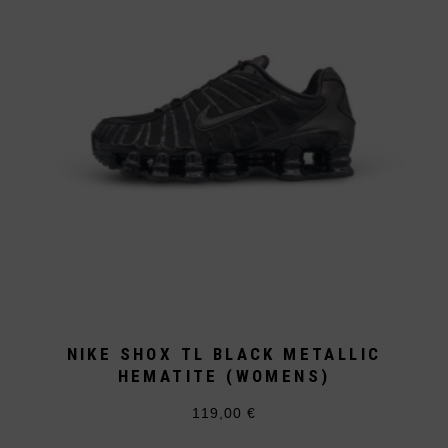
können
auf
der
Produktseite
gewählt
werden
NIKE SHOX TL BLACK METALLIC
HEMATITE (WOMENS)
119,00
€
Dieses
Produkt