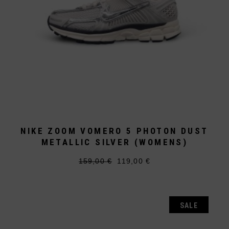
NIKE ZOOM VOMERO 5 PHOTON DUST
METALLIC SILVER (WOMENS)
159,00
€
119,00
€
Ursprünglicher
Aktueller
Dieses
Preis
Preis
Produkt
war:
ist:
weist
159,00 €
119,00 €.
mehrere
Varianten
auf.
SALE
Die
Optionen