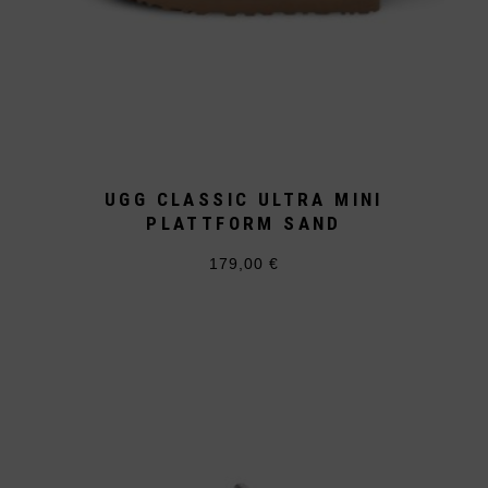
UGG CLASSIC ULTRA MINI
PLATTFORM SAND
179,00
€
Dieses
Produkt
weist
mehrere
Varianten
auf.
Die
Optionen
können
auf
der
Produktseite
gewählt