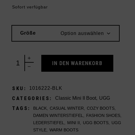
Sofort verfügbar
Größe
Option auswählen
UGG Classic Mini II Boot Black quantity
IN DEN WARENKORB
SKU:
1016222-BLK
CATEGORIES:
Classic Mini II Boot
,
UGG
TAGS:
BLACK
,
CASUAL WINTER
,
COZY BOOTS
,
DAMEN WINTERSTIEFEL
,
FASHION SHOES
,
LEDERSTIEFEL
,
MINI II
,
UGG BOOTS
,
UGG
STYLE
,
WARM BOOTS