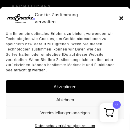
RECHTLICHES
Cookie-Zustimmung
ALLGEMEINE GESCHÄFTSBEDINGUNGEN
verwalten
ECHTHEIT VON BEWERTUNGEN
Um Ihnen ein optimales Erlebnis zu bieten, verwenden wir
DATENSCHUTZERKLÄRUNG
Technologien wie Cookies, um Geräteinformationen zu
VERPACKUNGSVERORDNUNG
speichern bzw. darauf zuzugreifen. Wenn Sie diesen
Technologien zustimmen, können wir Daten wie das
WIDERRUFSBELEHRUNG
Surfverhalten oder eindeutige IDs auf dieser Website
ÜBER UNS
verarbeiten. Wenn Sie Ihre Zustimmung nicht erteilen oder
zurückziehen, können bestimmte Merkmale und Funktionen
beeinträchtigt werden.
Akzeptieren
Ablehnen
0
Voreinstellungen anzeigen
Datenschutzerklärung
Impressum
Vertrag widerrufen