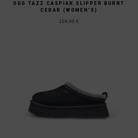
UGG TAZZ CASPIAN SLIPPER BURNT
CEDAR (WOMEN’S)
159,00
€
Dieses
Produkt
weist
mehrere
Varianten
auf.
Die
Optionen
können
auf
der
Produktseite
gewählt
werden