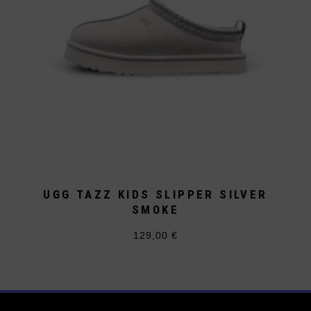
werden
UGG TAZZ KIDS SLIPPER SILVER
SMOKE
129,00
€
Dieses
Produkt
weist
mehrere
Varianten
auf.
Die