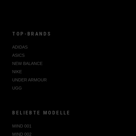
Optionen
können
auf
der
Produktseite
gewählt
werden
TOP-BRANDS
ADIDAS
ASICS
NEW BALANCE
NIKE
UNDER ARMOUR
UGG
BELIEBTE MODELLE
MIND 001
MIND 002