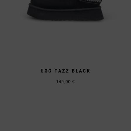
UGG TAZZ BLACK
149,00
€
Dieses
Produkt
weist
mehrere
Varianten
auf.
Die
Optionen
können
auf
der