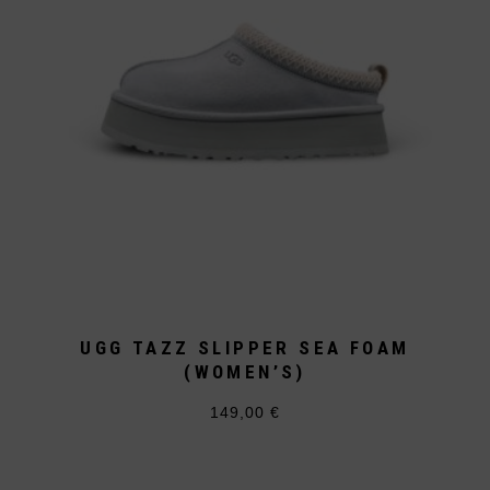
Produktseite
gewählt
werden
UGG TAZZ SLIPPER SEA FOAM
(WOMEN’S)
149,00
€
Dieses
Produkt
weist
mehrere