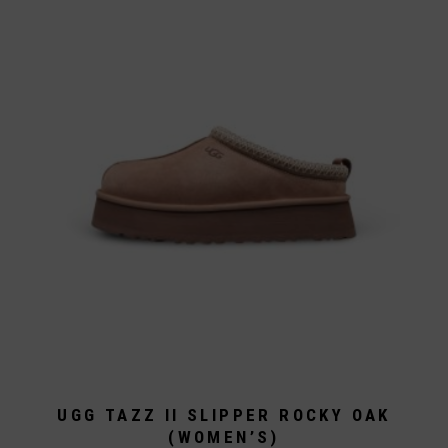
Varianten
auf.
Die
Optionen
können
auf
der
Produktseite
gewählt
werden
UGG TAZZ II SLIPPER ROCKY OAK
(WOMEN’S)