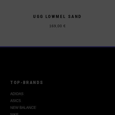
UGG LOWMEL SAND
169,00
€
Dieses
Produkt
weist
mehrere
Varianten
auf.
Die
Optionen
können
auf
der
Produktseite
gewählt
werden
TOP-BRANDS
ADIDAS
ASICS
NEW BALANCE
NIKE