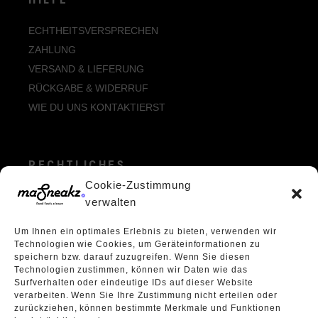
ECHTHEITSVERSPRECHEN
ZAHLUNG
VERSAND & LIEFERUNG
RÜCKGABE & WIDERRUF
WIE DU UNS KONTAKTIERST
RECHTLICHES
Cookie-Zustimmung
ALLGEMEINE GESCHÄFTSBEDINGUNGEN
verwalten
ECHTHEIT VON BEWERTUNGEN
Um Ihnen ein optimales Erlebnis zu bieten, verwenden wir
DATENSCHUTZERKLÄRUNG
Technologien wie Cookies, um Geräteinformationen zu
VERPACKUNGSVERORDNUNG
speichern bzw. darauf zuzugreifen. Wenn Sie diesen
Technologien zustimmen, können wir Daten wie das
WIDERRUFSBELEHRUNG
Surfverhalten oder eindeutige IDs auf dieser Website
ÜBER UNS
verarbeiten. Wenn Sie Ihre Zustimmung nicht erteilen oder
zurückziehen, können bestimmte Merkmale und Funktionen