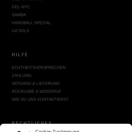
GEL-NYC
SAMBA
HANDBALL SPEZIAL
UA SOLA
HILFE
ECHTHEITSVERSPRECHEN
ZAHLUNG
VERSAND & LIEFERUNG
RÜCKGABE & WIDERRUF
WIE DU UNS KONTAKTIERST
RECHTLICHES
Cookie-Zustimmung