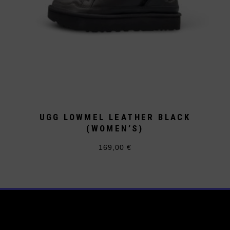
UGG LOWMEL LEATHER BLACK
(WOMEN’S)
169,00
€
Dieses
Produkt
weist
mehrere
Varianten
auf.
Die
Optionen
können
auf