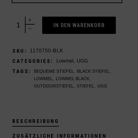
UGG Lowmel Black quantity
IN DEN WARENKORB
SKU:
1170750-BLK
CATEGORIES:
Lowmel
,
UGG
TAGS:
BEQUEME STIEFEL
,
BLACK STIEFEL
,
LOWMEL
,
LOWMEL BLACK
,
OUTDOORSTIEFEL
,
STIEFEL
,
UGG
BESCHREIBUNG
ZUSÄTZLICHE INFORMATIONEN