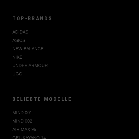
der
Produktseite
gewählt
werden
TOP-BRANDS
ADIDAS
ASICS
NEW BALANCE
NIKE
UNDER ARMOUR
UGG
BELIEBTE MODELLE
MIND 001
MIND 002
AIR MAX 95
GEL-KAYANO 14