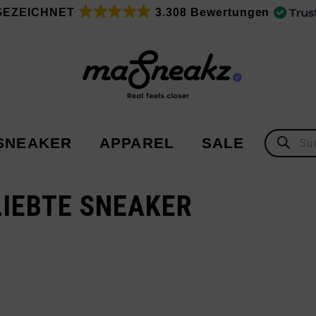
GEZEICHNET
3.308 Bewertungen
Products
SNEAKER
APPAREL
SALE
search
IEBTE SNEAKER
Adidas
Adidas
Asics
New Balance
Nike
Under Armour