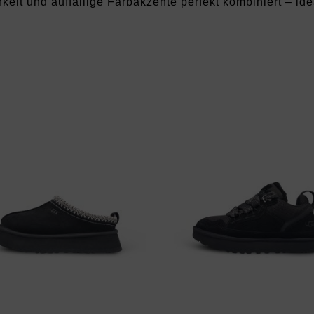
keit und auffällige Farbakzente perfekt kombiniert – ide
E