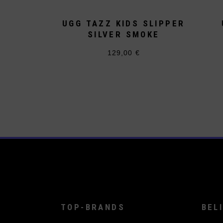
UGG TAZZ KIDS SLIPPER
SILVER SMOKE
129,00
€
Dieses
Produkt
weist
mehrere
Varianten
auf.
Die
Optionen
können
auf
der
Produktseite
gewählt
werden
TOP-BRANDS
BEL