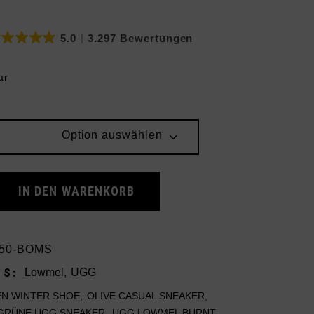
4.8
11 Bewertungen
ar
Option auswählen
urnt Olive Mustard Seed quantity
IN DEN WARENKORB
750-BOMS
ES:
Lowmel
,
UGG
N WINTER SHOE
,
OLIVE CASUAL SNEAKER
,
GRÜNE UGG SNEAKER
,
UGG LOWMEL BURNT