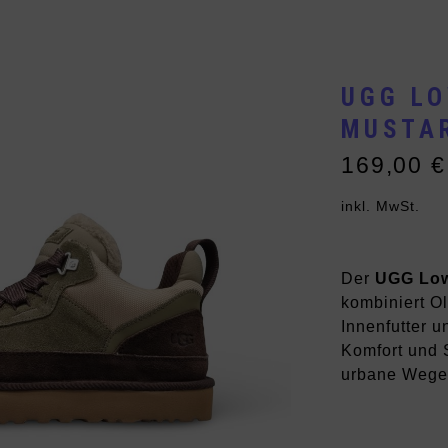
Vans
Andere Brands
UGG LO
MUSTA
169,00
€
inkl. MwSt.
Der
UGG Low
kombiniert O
Innenfutter 
Komfort und S
urbane Wege