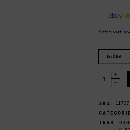
Sofort verfügb
Größe
UGG Lowmel B
SKU:
1170
CATEGORI
TAGS:
GREE
OLIV