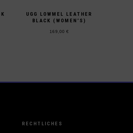
CK
UGG LOWMEL LEATHER
BLACK (WOMEN’S)
169,00
€
Dieses
Produkt
weist
mehrere
Varianten
auf.
Die
Optionen
können
auf
te
der
Produktseite
gewählt
werden
RECHTLICHES