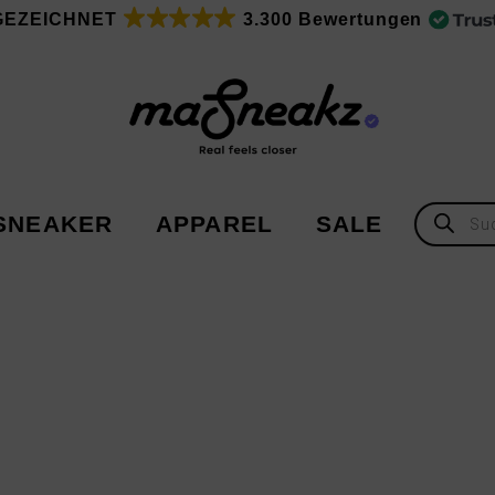
GEZEICHNET
3.300 Bewertungen
Products
SNEAKER
APPAREL
SALE
search
Adidas
Adidas
Asics
New Balance
Nike
Under Armour