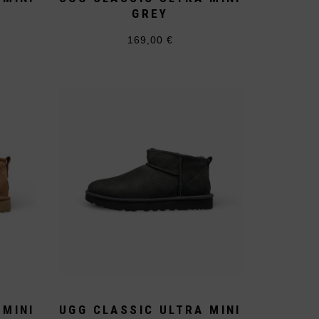
GREY
169,00
€
Dieses
Produkt
weist
mehrere
Varianten
auf.
Die
Optionen
können
auf
der
ite
Produktseite
gewählt
werden
 MINI
UGG CLASSIC ULTRA MINI