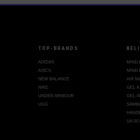
TOP-BRANDS
BEL
ADIDAS
MIND 
ASICS
MIND 
NEW BALANCE
AIR M
NIKE
GEL-K
UNDER ARMOUR
GEL-
UGG
SAMB
HANDB
UA SO