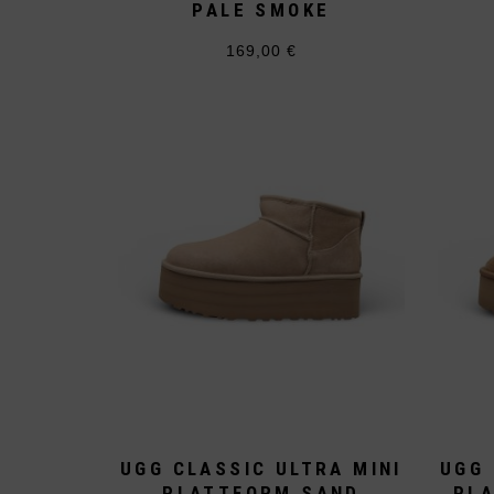
PALE SMOKE
169,00
€
Dieses
Produkt
weist
mehrere
Varianten
auf.
Die
Optionen
können
auf
der
Produktseite
gewählt
werden
UGG CLASSIC ULTRA MINI
UGG 
PLATTFORM SAND
PL