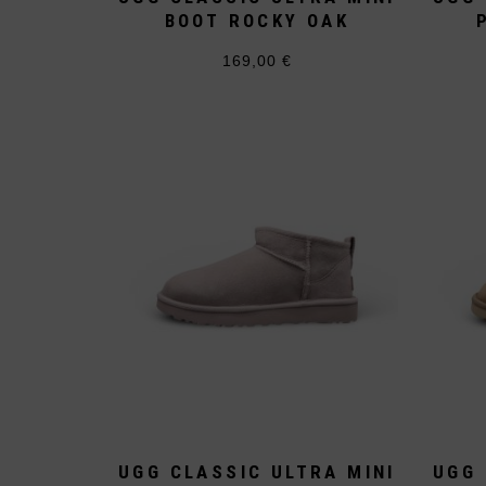
BOOT ROCKY OAK
169,00
€
Dieses
Produkt
weist
mehrere
Varianten
auf.
Die
Optionen
können
auf
der
Produktseite
gewählt
werden
UGG CLASSIC ULTRA MINI
UGG 