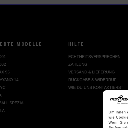
IEBTE MODELLE
HILFE
001
ECHTHEITSVERSPRECHEN
002
ZAHLUNG
AX 95
VERSAND & LIEFERUNG
AYANO 14
RÜCKGABE & WIDERRUF
NYC
WIE DU UNS KONTAKTIERST
A
ALL SPEZIAL
LA
Um Ihnen e
wie Cookie
Wenn Sie 
Surfverhal