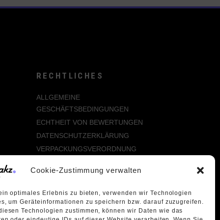
RECHTLICHES
ALLGEMEINE
GESCHÄFTSBEDINGUNGEN
ECHTHEIT VON BEWERTUNGEN
DATENSCHUTZERKLÄRUNG
VERPACKUNGSVERORDNUNG
WIDERRUFSBELEHRUNG
Cookie-Zustimmung verwalten
ÜBER UNS
in optimales Erlebnis zu bieten, verwenden wir Technologien
s, um Geräteinformationen zu speichern bzw. darauf zuzugreifen.
diesen Technologien zustimmen, können wir Daten wie das
ten oder eindeutige IDs auf dieser Website verarbeiten. Wenn Sie