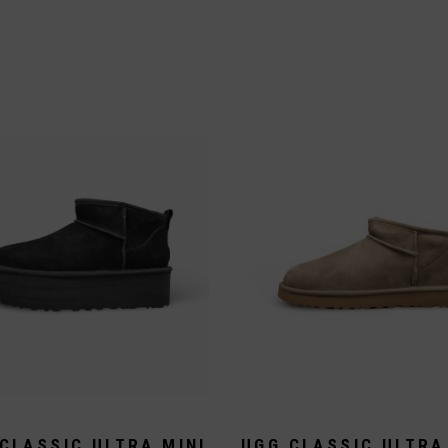
Vans
Andere Brands
h
lität
ert
CLASSIC ULTRA MINI
UGG CLASSIC ULTRA