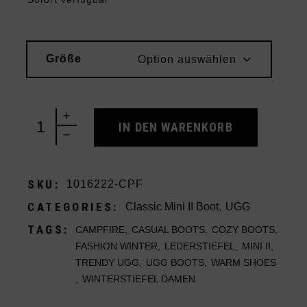
Größe
Option auswählen
UGG Classic Mini II Boot Campfire quantity
IN DEN WARENKORB
SKU:
1016222-CPF
CATEGORIES:
Classic Mini II Boot
,
UGG
TAGS:
CAMPFIRE
,
CASUAL BOOTS
,
COZY BOOTS
,
FASHION WINTER
,
LEDERSTIEFEL
,
MINI II
,
TRENDY UGG
,
UGG BOOTS
,
WARM SHOES
,
WINTERSTIEFEL DAMEN