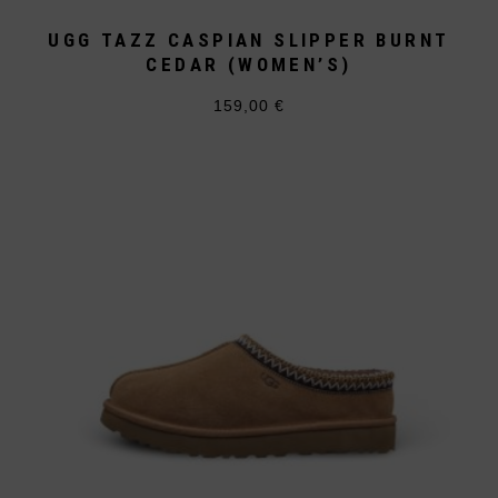
UGG TAZZ CASPIAN SLIPPER BURNT
CEDAR (WOMEN’S)
159,00
€
Dieses
Produkt
weist
mehrere
Varianten
auf.
Die
Optionen
können
auf
der
Produktseite
gewählt
werden