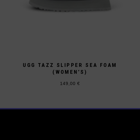
UGG TAZZ SLIPPER SEA FOAM
(WOMEN’S)
149,00
€
Dieses
Produkt
weist
mehrere
Varianten
auf.
Die
Optionen
können
auf
der