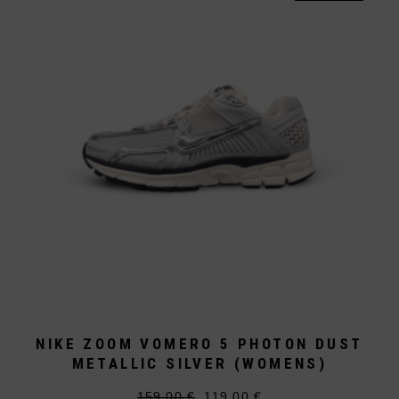
Die
Optionen
können
auf
der
Produktseite
gewählt
werden
NIKE ZOOM VOMERO 5 PHOTON DUST
METALLIC SILVER (WOMENS)
159,00
€
119,00
€