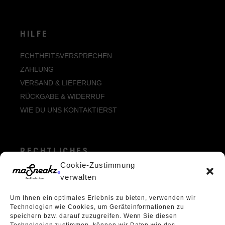
HILFE
ECHTHEITSVERSPRECHEN
ZAHLUNG
VERSAND & LIEFERUNG
RÜCKGABE & WIDERRUF
WIE DU UNS KONTAKTIERST
RECHTLICHES
Cookie-Zustimmung
ALLGEMEINE GESCHÄFTSBEDINGUNGEN
verwalten
ECHTHEIT VON BEWERTUNGEN
Um Ihnen ein optimales Erlebnis zu bieten, verwenden wir
DATENSCHUTZERKLÄRUNG
Technologien wie Cookies, um Geräteinformationen zu
VERPACKUNGSVERORDNUNG
speichern bzw. darauf zuzugreifen. Wenn Sie diesen