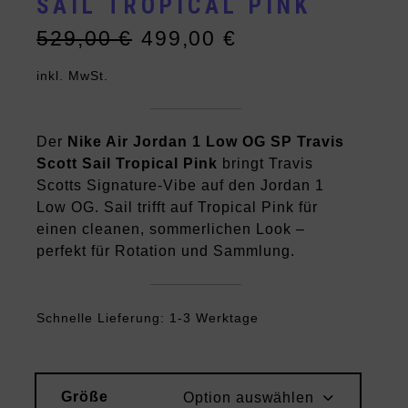
SAIL TROPICAL PINK
529,00
€
499,00
€
Ursprünglicher
Aktueller
Preis
Preis
inkl. MwSt.
war:
ist:
529,00 €
499,00 €.
Der
Nike Air Jordan 1 Low OG SP Travis
Scott Sail Tropical Pink
bringt Travis
Scotts Signature-Vibe auf den Jordan 1
Low OG. Sail trifft auf Tropical Pink für
einen cleanen, sommerlichen Look –
perfekt für Rotation und Sammlung.
Schnelle Lieferung: 1-3 Werktage
Größe
Option auswählen