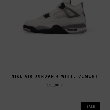
NIKE AIR JORDAN 4 WHITE CEMENT
195,00
€
Dieses
Produkt
weist
mehrere
Varianten
auf.
SALE