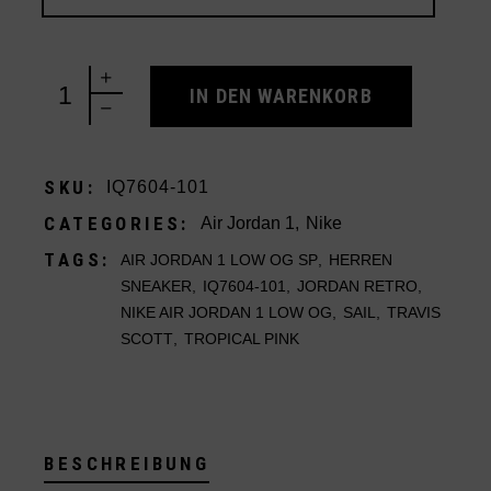
Nike Air Jordan 1 Low OG SP Travis Scott Sail Trop
IN DEN WARENKORB
SKU:
IQ7604-101
CATEGORIES:
Air Jordan 1
,
Nike
TAGS:
AIR JORDAN 1 LOW OG SP
,
HERREN
SNEAKER
,
IQ7604-101
,
JORDAN RETRO
,
NIKE AIR JORDAN 1 LOW OG
,
SAIL
,
TRAVIS
SCOTT
,
TROPICAL PINK
BESCHREIBUNG