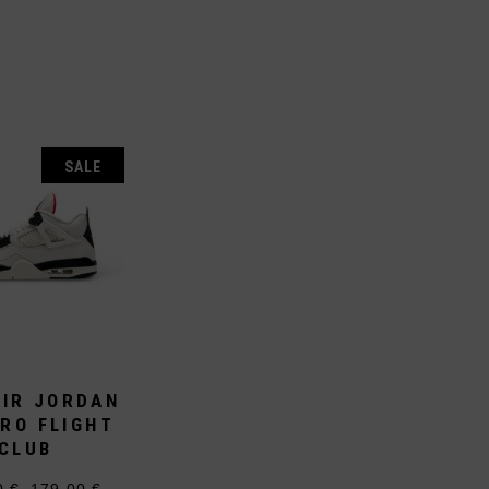
SALE
AIR JORDAN
RO FLIGHT
CLUB
0
€
179,00
€