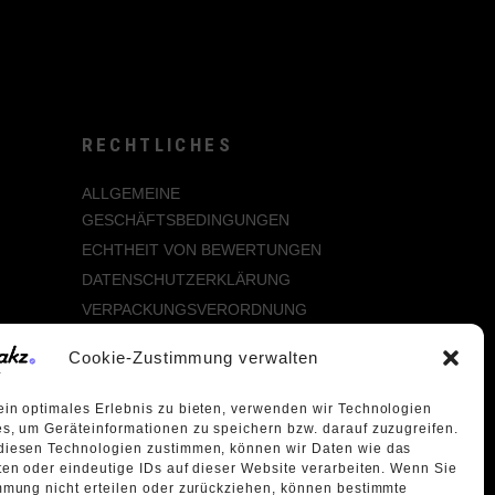
RECHTLICHES
ALLGEMEINE
GESCHÄFTSBEDINGUNGEN
ECHTHEIT VON BEWERTUNGEN
DATENSCHUTZERKLÄRUNG
VERPACKUNGSVERORDNUNG
WIDERRUFSBELEHRUNG
Cookie-Zustimmung verwalten
ÜBER UNS
in optimales Erlebnis zu bieten, verwenden wir Technologien
s, um Geräteinformationen zu speichern bzw. darauf zuzugreifen.
diesen Technologien zustimmen, können wir Daten wie das
ten oder eindeutige IDs auf dieser Website verarbeiten. Wenn Sie
mmung nicht erteilen oder zurückziehen, können bestimmte