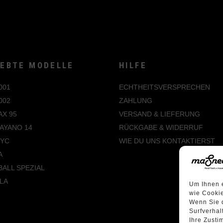
IEBTE MODELLE
HILFE
001
ECHTHEITSVERSPRECHEN
002
ZAHLUNG
AX 95
VERSAND & LIEFERUNG
AYANO 14
RÜCKGABE & WIDERRUF
NYC
WIE DU UNS KONTAKTIERST
A
ALL SPEZIAL
LA
Um Ihnen e
wie Cookie
Wenn Sie 
Surfverhal
Ihre Zusti