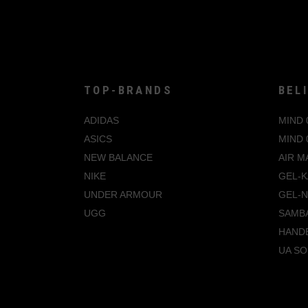
45
Weiß
45.5
46
47
TOP-BRANDS
BEL
47.5
ADIDAS
MIND 
48
ASICS
MIND 
48.5
NEW BALANCE
AIR M
NIKE
GEL-K
UNDER ARMOUR
GEL-
UGG
SAMB
HANDB
UA SO