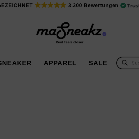
GEZEICHNET
3.300 Bewertungen
Products
SNEAKER
APPAREL
SALE
search
Adidas
Adidas
Asics
New Balance
Nike
Under Armour