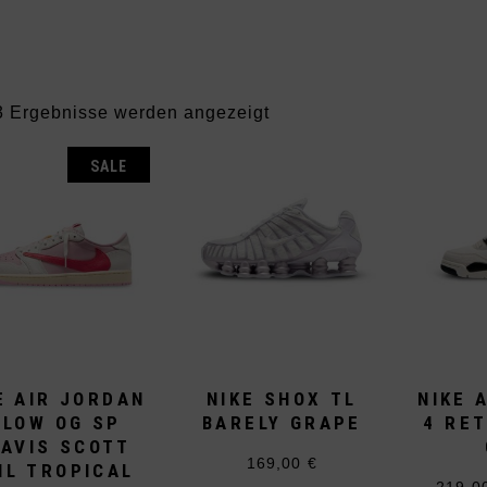
Vans
Andere Brands
Nach
3 Ergebnisse werden angezeigt
Aktualität
sortiert
SALE
E AIR JORDAN
NIKE SHOX TL
NIKE 
 LOW OG SP
BARELY GRAPE
4 RET
AVIS SCOTT
169,00
€
IL TROPICAL
Dieses
219,0