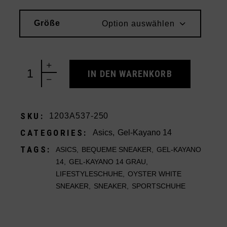
Größe
Option auswählen
Asics Gel-Kayano 14 Oyster White Steeple Grey qu
IN DEN WARENKORB
SKU:
1203A537-250
CATEGORIES:
Asics
,
Gel-Kayano 14
TAGS:
ASICS
,
BEQUEME SNEAKER
,
GEL-KAYANO
14
,
GEL-KAYANO 14 GRAU
,
LIFESTYLESCHUHE
,
OYSTER WHITE
SNEAKER
,
SNEAKER
,
SPORTSCHUHE