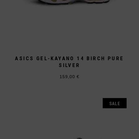
ASICS GEL-KAYANO 14 BIRCH PURE
SILVER
159,00
€
Dieses
Produkt
weist
mehrere
Varianten
auf.
SALE
Die
Optionen
können
auf
der
Produktseite
gewählt