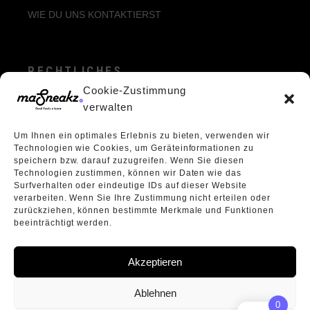
WIE DU UNS KONTAKTIERST
RECHTLICHES
Cookie-Zustimmung
ALLGEMEINE GESCHÄFTSBEDINGUNGEN
verwalten
ECHTHEIT VON BEWERTUNGEN
Um Ihnen ein optimales Erlebnis zu bieten, verwenden wir
DATENSCHUTZERKLÄRUNG
Technologien wie Cookies, um Geräteinformationen zu
VERPACKUNGSVERORDNUNG
speichern bzw. darauf zuzugreifen. Wenn Sie diesen
Technologien zustimmen, können wir Daten wie das
WIDERRUFSBELEHRUNG
Surfverhalten oder eindeutige IDs auf dieser Website
ÜBER UNS
verarbeiten. Wenn Sie Ihre Zustimmung nicht erteilen oder
zurückziehen, können bestimmte Merkmale und Funktionen
beeinträchtigt werden.
Akzeptieren
Ablehnen
0