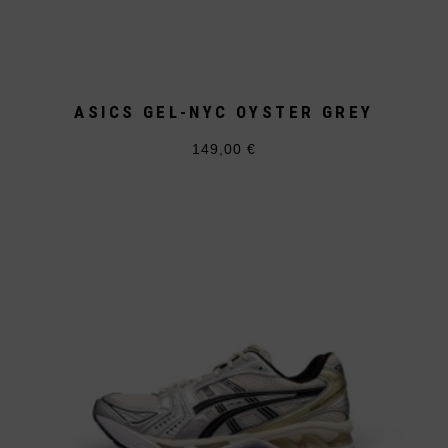
ASICS GEL-NYC OYSTER GREY
149,00
€
Dieses
Produkt
weist
mehrere
Varianten
auf.
Die
Optionen
können
auf
der
Produktseite
gewählt
werden