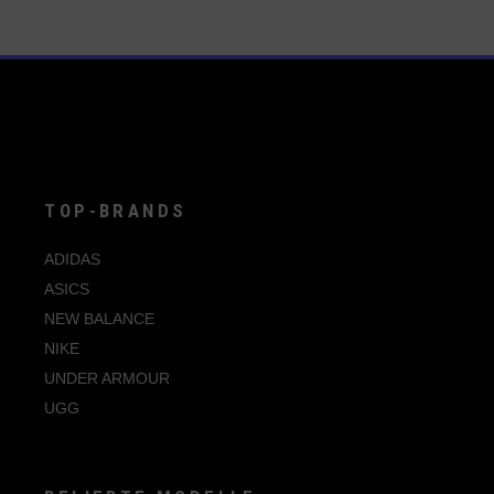
weist
mehrere
Varianten
auf.
Die
Optionen
können
auf
der
Produktseite
gewählt
werden
TOP-BRANDS
ADIDAS
ASICS
NEW BALANCE
NIKE
UNDER ARMOUR
UGG