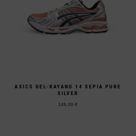
werden
ASICS GEL-KAYANO 14 SEPIA PURE
SILVER
145,00
€
Dieses
Produkt
weist
mehrere
Varianten
auf.
Die