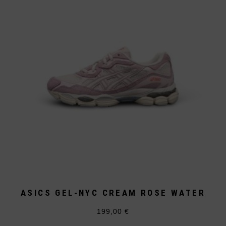
Optionen
können
auf
der
Produktseite
gewählt
werden
ASICS GEL-NYC CREAM ROSE WATER
199,00
€
Dieses
Produkt