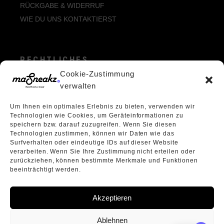
RÜCKGABE & WIDERRUF
WIE DU UNS KONTAKTIERST
RECHTLICHES
Cookie-Zustimmung
ALLGEMEINE GESCHÄFTSBEDINGUNGEN
verwalten
ECHTHEIT VON BEWERTUNGEN
Um Ihnen ein optimales Erlebnis zu bieten, verwenden wir
DATENSCHUTZERKLÄRUNG
Technologien wie Cookies, um Geräteinformationen zu
VERPACKUNGSVERORDNUNG
speichern bzw. darauf zuzugreifen. Wenn Sie diesen
Technologien zustimmen, können wir Daten wie das
WIDERRUFSBELEHRUNG
Surfverhalten oder eindeutige IDs auf dieser Website
ÜBER UNS
verarbeiten. Wenn Sie Ihre Zustimmung nicht erteilen oder
zurückziehen, können bestimmte Merkmale und Funktionen
beeinträchtigt werden.
Akzeptieren
Ablehnen