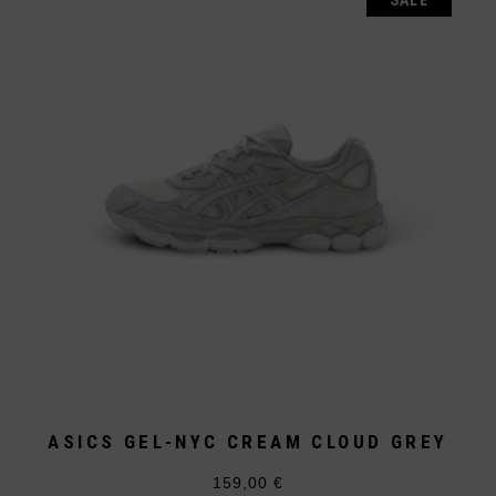
auf.
Die
Optionen
können
auf
der
Produktseite
gewählt
werden
ASICS GEL-NYC CREAM CLOUD GREY
159,00
€
Dieses