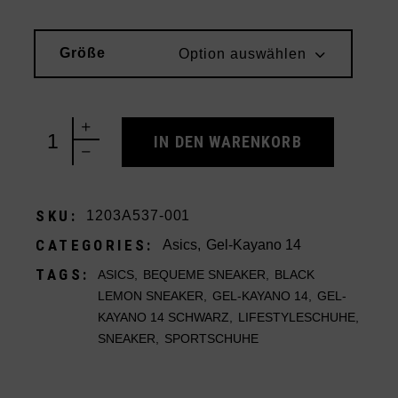
Größe
Option auswählen
Asics Gel-Kayano 14 Black Lemon Spark quantity
IN DEN WARENKORB
SKU:
1203A537-001
CATEGORIES:
Asics
,
Gel-Kayano 14
TAGS:
ASICS
,
BEQUEME SNEAKER
,
BLACK
LEMON SNEAKER
,
GEL-KAYANO 14
,
GEL-
KAYANO 14 SCHWARZ
,
LIFESTYLESCHUHE
,
SNEAKER
,
SPORTSCHUHE