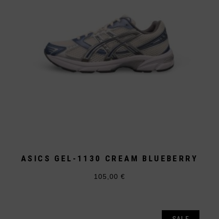
der
Produktseite
gewählt
werden
ASICS GEL-1130 CREAM BLUEBERRY
105,00
€
Dieses
Produkt
weist
mehrere
Varianten
SALE