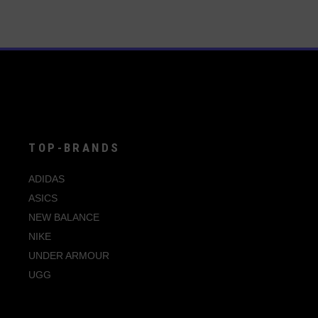
Produkt
weist
mehrere
Varianten
auf.
Die
Optionen
können
auf
der
Produktseite
gewählt
werden
TOP-BRANDS
ADIDAS
ASICS
NEW BALANCE
NIKE
UNDER ARMOUR
UGG