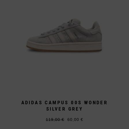
können
auf
der
Produktseite
gewählt
werden
ADIDAS CAMPUS 00S WONDER
SILVER GREY
119,00
€
60,00
€
Ursprünglicher
Aktueller
Dieses
Preis
Preis
Produkt