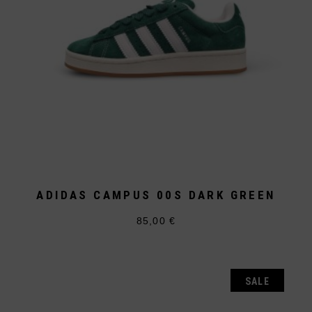
ADIDAS CAMPUS 00S DARK GREEN
85,00
€
Dieses
Produkt
weist
mehrere
Varianten
auf.
SALE
Die
Optionen