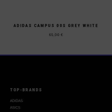
ADIDAS CAMPUS 00S GREY WHITE
65,00
€
Dieses
Produkt
weist
mehrere
Varianten
auf.
Die
Optionen
können
auf
der
Produktseite
gewählt
werden
TOP-BRANDS
ADIDAS
ASICS