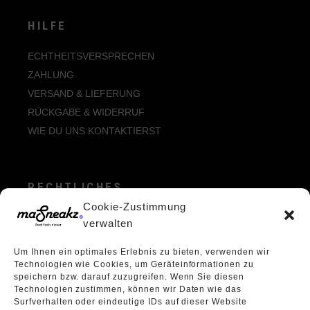
HILFE
ECHTHEITSVERSPRECHEN
ZAHLUNG
VERSAND & LIEFERUNG
RÜCKGABE & WIDERRUF
WIE DU UNS KONTAKTIERST
RECHTLICHES
Cookie-Zustimmung
ALLGEMEINE GESCHÄFTSBEDINGUNGEN
verwalten
ECHTHEIT VON BEWERTUNGEN
Um Ihnen ein optimales Erlebnis zu bieten, verwenden wir
DATENSCHUTZERKLÄRUNG
Technologien wie Cookies, um Geräteinformationen zu
VERPACKUNGSVERORDNUNG
speichern bzw. darauf zuzugreifen. Wenn Sie diesen
Technologien zustimmen, können wir Daten wie das
WIDERRUFSBELEHRUNG
Surfverhalten oder eindeutige IDs auf dieser Website