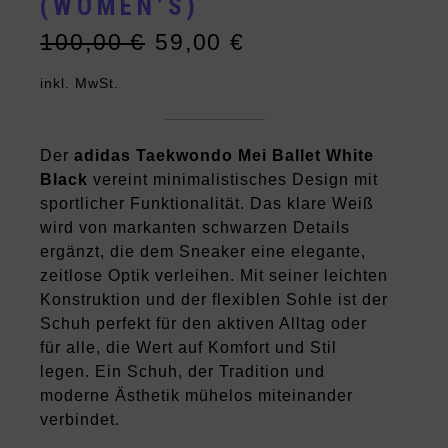
(WOMEN’S)
100,00
€
59,00
€
Ursprünglicher
Aktueller
Preis
Preis
inkl. MwSt.
war:
ist:
100,00 €
59,00 €.
Der
adidas Taekwondo Mei Ballet White
Black
vereint minimalistisches Design mit
sportlicher Funktionalität. Das klare Weiß
wird von markanten schwarzen Details
ergänzt, die dem Sneaker eine elegante,
zeitlose Optik verleihen. Mit seiner leichten
Konstruktion und der flexiblen Sohle ist der
Schuh perfekt für den aktiven Alltag oder
für alle, die Wert auf Komfort und Stil
legen. Ein Schuh, der Tradition und
moderne Ästhetik mühelos miteinander
verbindet.