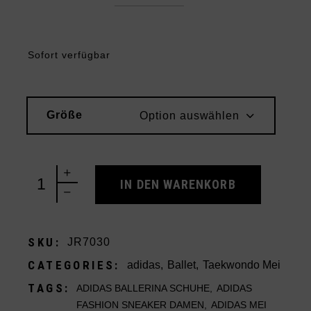
Sofort verfügbar
Größe
Option auswählen
adidas Taekwondo Mei Ballet White Black (Women's
IN DEN WARENKORB
SKU:
JR7030
CATEGORIES:
adidas
,
Ballet
,
Taekwondo Mei
TAGS:
ADIDAS BALLERINA SCHUHE
,
ADIDAS
FASHION SNEAKER DAMEN
,
ADIDAS MEI