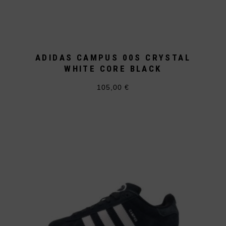
ADIDAS CAMPUS 00S CRYSTAL
WHITE CORE BLACK
105,00
€
Dieses
Produkt
weist
mehrere
Varianten
auf.
Die
Optionen
können
auf
der
Produktseite
gewählt
werden