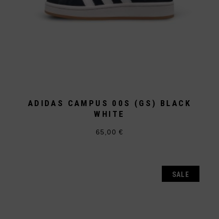
ADIDAS CAMPUS 00S (GS) BLACK
WHITE
65,00
€
Dieses
Produkt
weist
mehrere
Varianten
auf.
SALE
Die
Optionen
können
auf
der