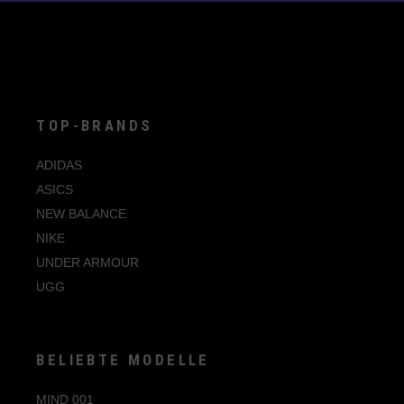
auf.
Die
Optionen
können
auf
der
Produktseite
gewählt
werden
TOP-BRANDS
ADIDAS
ASICS
NEW BALANCE
NIKE
UNDER ARMOUR
UGG
BELIEBTE MODELLE
MIND 001