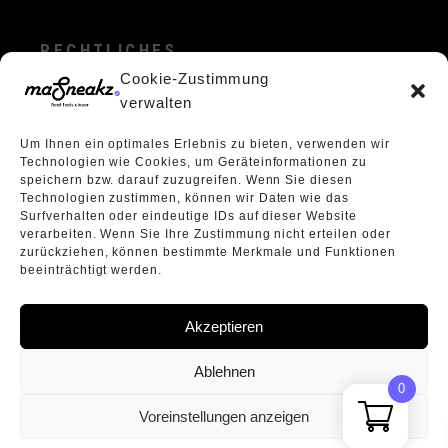
RECHTLICHES
Cookie-Zustimmung
ALLGEMEINE GESCHÄFTSBEDINGUNGEN
verwalten
ECHTHEIT VON BEWERTUNGEN
Um Ihnen ein optimales Erlebnis zu bieten, verwenden wir
DATENSCHUTZERKLÄRUNG
Technologien wie Cookies, um Geräteinformationen zu
VERPACKUNGSVERORDNUNG
speichern bzw. darauf zuzugreifen. Wenn Sie diesen
Technologien zustimmen, können wir Daten wie das
WIDERRUFSBELEHRUNG
Surfverhalten oder eindeutige IDs auf dieser Website
ÜBER UNS
verarbeiten. Wenn Sie Ihre Zustimmung nicht erteilen oder
zurückziehen, können bestimmte Merkmale und Funktionen
beeinträchtigt werden.
Akzeptieren
Ablehnen
0
Voreinstellungen anzeigen