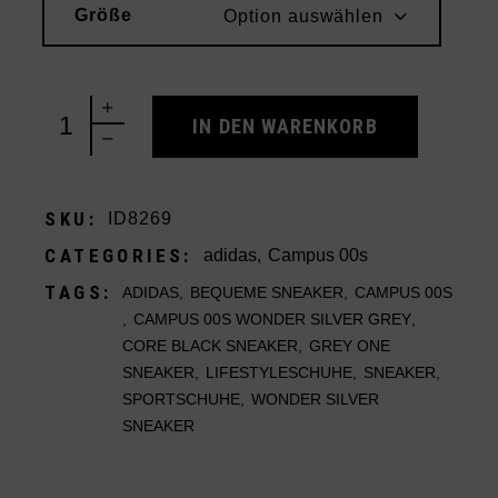
Größe
Option auswählen
adidas Campus 00s Wonder Silver Grey quantity
IN DEN WARENKORB
SKU:
ID8269
CATEGORIES:
adidas
,
Campus 00s
TAGS:
ADIDAS
,
BEQUEME SNEAKER
,
CAMPUS 00S
,
CAMPUS 00S WONDER SILVER GREY
,
CORE BLACK SNEAKER
,
GREY ONE
SNEAKER
,
LIFESTYLESCHUHE
,
SNEAKER
,
SPORTSCHUHE
,
WONDER SILVER
SNEAKER