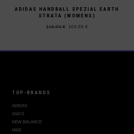
ADIDAS HANDBALL SPEZIAL EARTH
STRATA (WOMENS)
119,00
€
103,00
€
Ursprünglicher
Aktueller
Dieses
Preis
Preis
Produkt
war:
ist:
weist
119,00 €
103,00 €.
mehrere
Varianten
auf.
Die
Optionen
können
auf
der
Produktseite
gewählt
werden
TOP-BRANDS
ADIDAS
ASICS
NEW BALANCE
NIKE