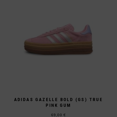
Optionen
können
auf
der
Produktseite
gewählt
werden
ADIDAS GAZELLE BOLD (GS) TRUE
PINK GUM
69,00
€
Dieses