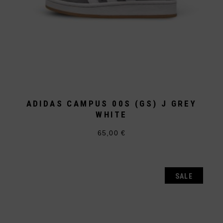
ADIDAS CAMPUS 00S (GS) J GREY
WHITE
65,00
€
Dieses
Produkt
weist
mehrere
Varianten
auf.
SALE
Die
Optionen
können
auf
der