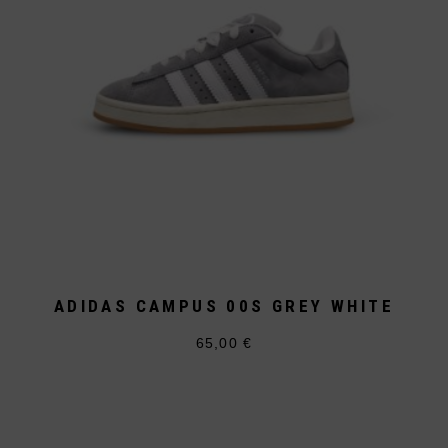
Produktseite
gewählt
werden
ADIDAS CAMPUS 00S GREY WHITE
65,00
€
Dieses
Produkt
weist
mehrere
Varianten
auf.
Die