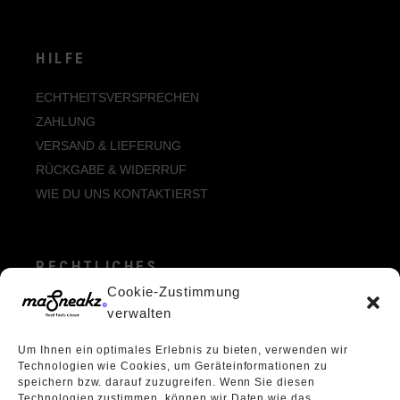
HILFE
ECHTHEITSVERSPRECHEN
ZAHLUNG
VERSAND & LIEFERUNG
RÜCKGABE & WIDERRUF
WIE DU UNS KONTAKTIERST
RECHTLICHES
Cookie-Zustimmung
ALLGEMEINE GESCHÄFTSBEDINGUNGEN
verwalten
ECHTHEIT VON BEWERTUNGEN
Um Ihnen ein optimales Erlebnis zu bieten, verwenden wir
DATENSCHUTZERKLÄRUNG
Technologien wie Cookies, um Geräteinformationen zu
VERPACKUNGSVERORDNUNG
speichern bzw. darauf zuzugreifen. Wenn Sie diesen
Technologien zustimmen, können wir Daten wie das