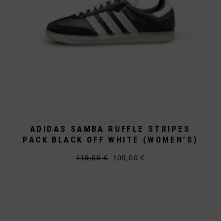
ADIDAS SAMBA RUFFLE STRIPES
PACK BLACK OFF WHITE (WOMEN’S)
119,00
€
109,00
€
Ursprünglicher
Aktueller
Dieses
Preis
Preis
Produkt
war:
ist:
weist
119,00 €
109,00 €.
mehrere
Varianten
auf.
Die
Optionen