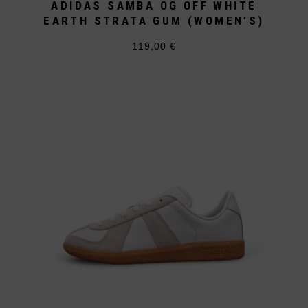
ADIDAS SAMBA OG OFF WHITE
EARTH STRATA GUM (WOMEN’S)
119,00
€
Dieses
Produkt
weist
mehrere
Varianten
auf.
Die
Optionen
können
auf
der
Produktseite
gewählt
werden