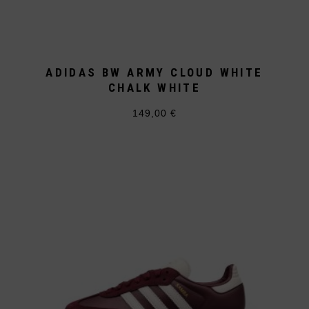
ADIDAS BW ARMY CLOUD WHITE
CHALK WHITE
149,00
€
Dieses
Produkt
weist
mehrere
Varianten
auf.
Die
Optionen
können
auf
der
Produktseite
gewählt
werden