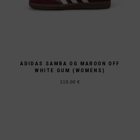
ADIDAS SAMBA OG MAROON OFF
WHITE GUM (WOMENS)
119,00
€
Dieses
Produkt
weist
mehrere
Varianten
auf.
Die
Optionen
können
auf
der
Produktseite