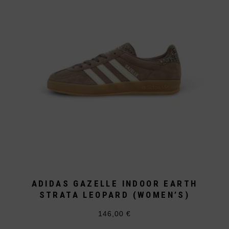
können
auf
der
Produktseite
gewählt
werden
ADIDAS GAZELLE INDOOR EARTH
STRATA LEOPARD (WOMEN’S)
146,00
€
Dieses
Produkt