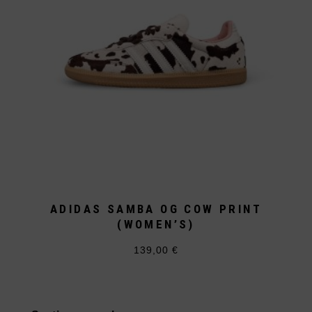
gewählt
werden
ADIDAS SAMBA OG COW PRINT
(WOMEN’S)
139,00
€
Dieses
Produkt
weist
mehrere
Varianten
auf.