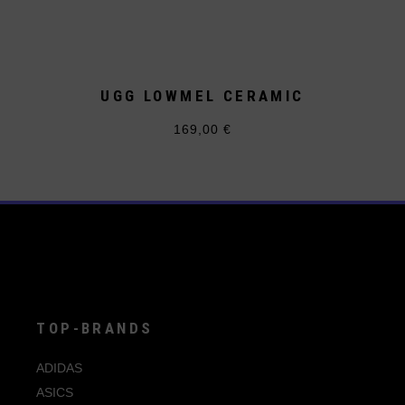
UGG LOWMEL CERAMIC
169,00
€
Dieses
Produkt
weist
mehrere
Varianten
auf.
Die
Optionen
können
auf
der
Produktseite
gewählt
werden
TOP-BRANDS
ADIDAS
ASICS