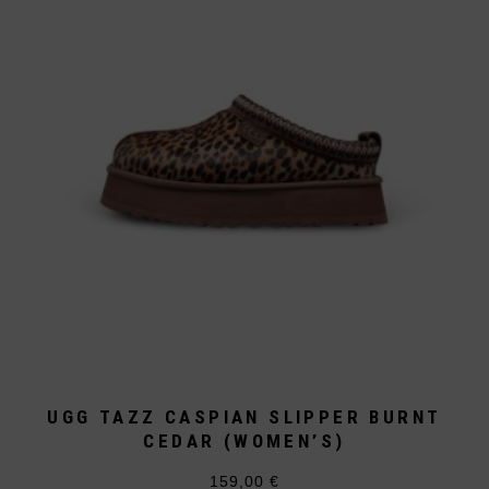
Optionen
können
auf
der
Produktseite
gewählt
werden
UGG TAZZ CASPIAN SLIPPER BURNT
CEDAR (WOMEN’S)
159,00
€