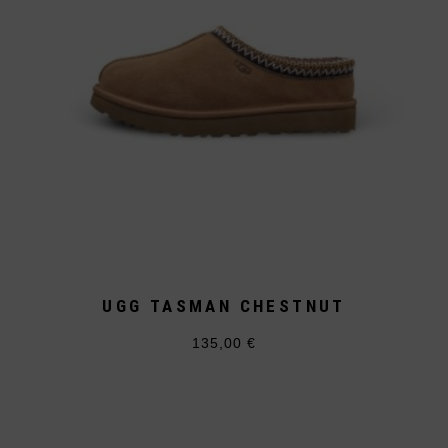
UGG TASMAN CHESTNUT
135,00
€
Dieses
Produkt
weist
mehrere
Varianten
auf.
Die