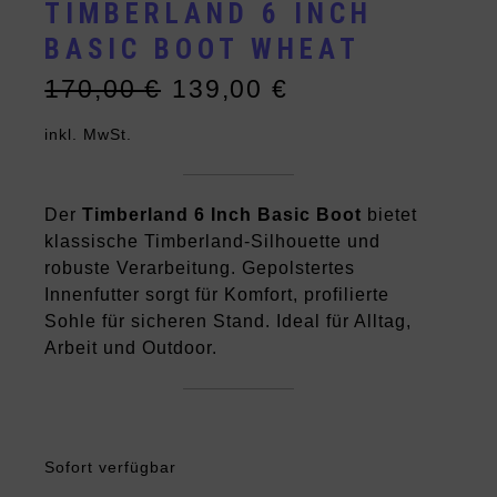
TIMBERLAND 6 INCH
BASIC BOOT WHEAT
170,00
€
139,00
€
Ursprünglicher
Aktueller
Preis
Preis
inkl. MwSt.
war:
ist:
170,00 €
139,00 €.
Der
Timberland 6 Inch Basic Boot
bietet
klassische Timberland-Silhouette und
robuste Verarbeitung. Gepolstertes
Innenfutter sorgt für Komfort, profilierte
Sohle für sicheren Stand. Ideal für Alltag,
Arbeit und Outdoor.
Sofort verfügbar