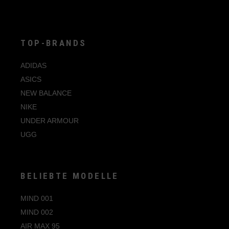
auf
der
Produktseite
gewählt
werden
TOP-BRANDS
ADIDAS
ASICS
NEW BALANCE
NIKE
UNDER ARMOUR
UGG
BELIEBTE MODELLE
MIND 001
MIND 002
AIR MAX 95