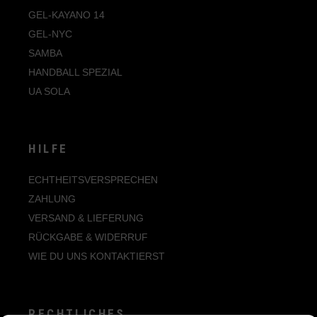
GEL-KAYANO 14
GEL-NYC
SAMBA
HANDBALL SPEZIAL
UA SOLA
HILFE
ECHTHEITSVERSPRECHEN
ZAHLUNG
VERSAND & LIEFERUNG
RÜCKGABE & WIDERRUF
WIE DU UNS KONTAKTIERST
RECHTLICHES