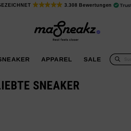
GEZEICHNET
3.308 Bewertungen
Products
SNEAKER
APPAREL
SALE
search
IEBTE SNEAKER
Adidas
Adidas
Asics
New Balance
Nike
Under Armour