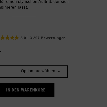
ür einen stylischen Auftritt, der sich
mbinieren lässt.
4.8
11 Bewertungen
ar
Option auswählen
all Spezial Lucid Pink White (Women's) quantity
IN DEN WARENKORB