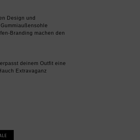
sen Design und
die Gummiaußensohle
reifen-Branding machen den
erpasst deinem Outfit eine
m Hauch Extravaganz
ALE