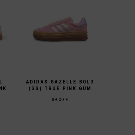
L
ADIDAS GAZELLE BOLD
NK
(GS) TRUE PINK GUM
69,00
€
Dieses
Produkt
cher
weist
mehrere
Varianten
auf.
Die