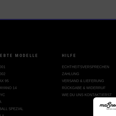
Optionen
Die
können
Optionen
auf
können
der
auf
Produktseite
der
gewählt
Produktsei
werden
gewählt
werden
IEBTE MODELLE
HILFE
001
ECHTHEITSVERSPRECHEN
002
ZAHLUNG
AX 95
VERSAND & LIEFERUNG
AYANO 14
RÜCKGABE & WIDERRUF
NYC
WIE DU UNS KONTAKTIERST
A
ALL SPEZIAL
LA