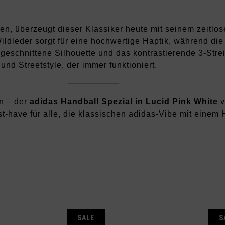
fen, überzeugt dieser Klassiker heute mit seinem zeitlo
Wildleder sorgt für eine hochwertige Haptik, während 
l geschnittene Silhouette und das kontrastierende 3-St
und Streetstyle, der immer funktioniert.
n – der
adidas Handball Spezial in Lucid Pink White
v
ust-have für alle, die klassischen adidas-Vibe mit eine
E
SALE
S