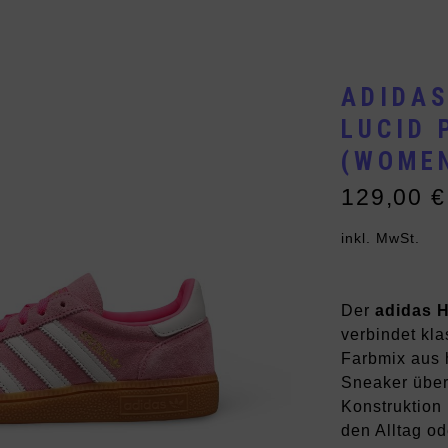
Vans
Andere Brands
ADIDAS
LUCID 
(WOMEN
129,00
€
inkl. MwSt.
Der
adidas H
verbindet kla
Farbmix aus 
Sneaker über
Konstruktion
den Alltag od