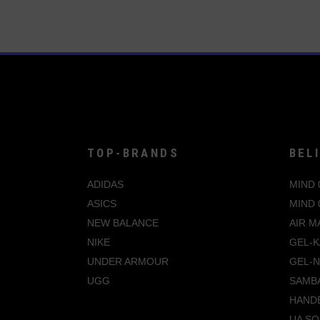
Die
Optionen
können
auf
der
Produktseite
gewählt
werden
TOP-BRANDS
BEL
ADIDAS
MIND 
ASICS
MIND 
NEW BALANCE
AIR M
NIKE
GEL-K
UNDER ARMOUR
GEL-
UGG
SAMB
HANDB
UA SO