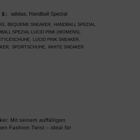
4
ES:
adidas
,
Handball Spezial
AS
,
BEQUEME SNEAKER
,
HANDBALL SPEZIAL
,
BALL SPEZIAL LUCID PINK (WOMENS)
,
STYLESCHUHE
,
LUCID PINK SNEAKER
,
AKER
,
SPORTSCHUHE
,
WHITE SNEAKER
ker. Mit seinem auffälligen
en Fashion-Twist – ideal für