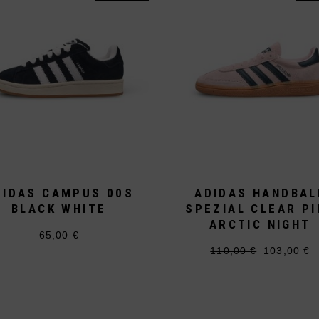
DIDAS CAMPUS 00S
ADIDAS HANDBAL
BLACK WHITE
SPEZIAL CLEAR PI
ARCTIC NIGHT
65,00
€
Dieses
110,00
€
103,00
€
Produkt
Ursprüngli
Aktueller
Dieses
weist
Preis
Preis
Produkt
mehrere
war:
ist:
weist
110,00 €
103,00 €.
Varianten
mehrere
auf.
Varianten
Die
auf.