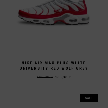
NIKE AIR MAX PLUS WHITE
UNIVERSITY RED WOLF GREY
189,00
€
165,00
€
Ursprünglicher
Aktueller
Dieses
Preis
Preis
Produkt
war:
ist:
weist
189,00 €
165,00 €.
mehrere
Varianten
auf.
SALE
Die
Optionen