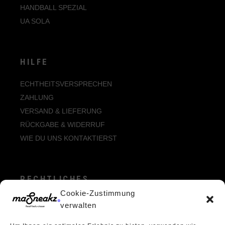
HANDBALL SPEZIAL
UA SOLA
HILFE
ECHTHEITSVERSPRECHEN
ZAHLUNG
VERSAND & LIEFERUNG
RÜCKGABE & WIDERRUF
WIE DU UNS KONTAKTIERST
RECHTLICHES
Cookie-Zustimmung
ALLGEMEINE GESCHÄFTSBEDINGUNGEN
verwalten
ECHTHEIT VON BEWERTUNGEN