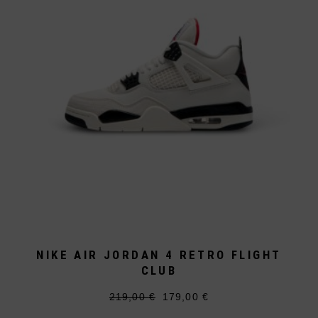
können
auf
der
Produktseite
gewählt
werden
NIKE AIR JORDAN 4 RETRO FLIGHT
CLUB
219,00
€
179,00
€
Ursprünglicher
Aktueller
Dieses
Preis
Preis
Produkt