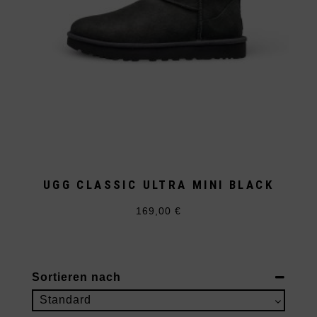
UGG CLASSIC ULTRA MINI BLACK
169,00
€
Dieses
Produkt
weist
mehrere
Varianten
auf.
Sortieren nach
Die
Optionen
Sort Products
Standard
können