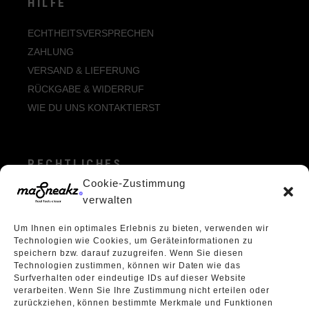
HILFE
ECHTHEITSVERSPRECHEN
ZAHLUNG
VERSAND & LIEFERUNG
RÜCKGABE & WIDERRUF
WIE DU UNS KONTAKTIERST
RECHTLICHES
Cookie-Zustimmung
ALLGEMEINE GESCHÄFTSBEDINGUNGEN
verwalten
ECHTHEIT VON BEWERTUNGEN
Um Ihnen ein optimales Erlebnis zu bieten, verwenden wir
DATENSCHUTZERKLÄRUNG
Technologien wie Cookies, um Geräteinformationen zu
VERPACKUNGSVERORDNUNG
speichern bzw. darauf zuzugreifen. Wenn Sie diesen
Technologien zustimmen, können wir Daten wie das
WIDERRUFSBELEHRUNG
Surfverhalten oder eindeutige IDs auf dieser Website
ÜBER UNS
verarbeiten. Wenn Sie Ihre Zustimmung nicht erteilen oder
zurückziehen, können bestimmte Merkmale und Funktionen