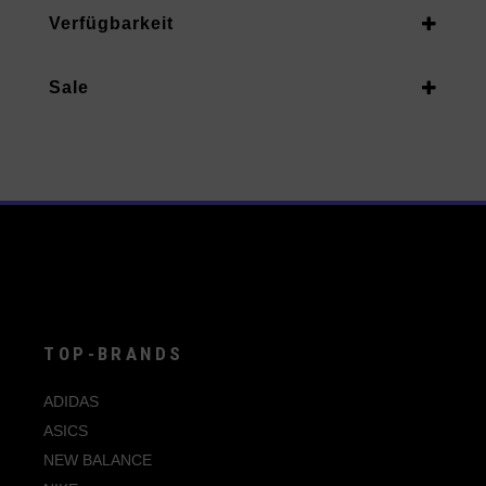
Damen
Verfügbarkeit
38.5
Vorrätig
39
Sale
Auf Nachbestellung
40
Ja
40.5
41
42
42.5
43
44
TOP-BRANDS
44.5
ADIDAS
45
ASICS
46
NEW BALANCE