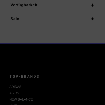
Unisex Erwachsene
Verfügbarkeit
39
Vorrätig
40
Sale
Auf Nachbestellung
40.5
Ja
41
42
42.5
43
44
44.5
TOP-BRANDS
45
ADIDAS
45.5
ASICS
46
NEW BALANCE
47