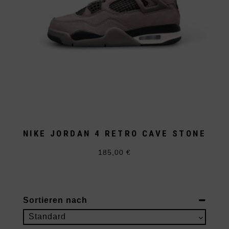
NIKE JORDAN 4 RETRO CAVE STONE
185,00
€
Dieses
Produkt
weist
mehrere
Varianten
auf.
Sortieren nach
Die
Optionen
Sort Products
Standard
können