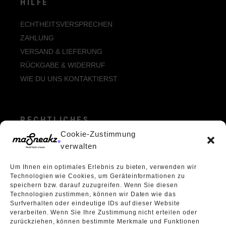
HILFE
ECHTHEITSVERSPRECHEN
ZAHLUNG
VERSAND & LIEFERUNG
RÜCKGABE & WIDERRUF
WIE DU UNS KONTAKTIERST
RECHTLICHES
Cookie-Zustimmung
ALLGEMEINE GESCHÄFTSBEDINGUNGEN
verwalten
ECHTHEIT VON BEWERTUNGEN
Um Ihnen ein optimales Erlebnis zu bieten, verwenden wir
DATENSCHUTZERKLÄRUNG
Technologien wie Cookies, um Geräteinformationen zu
VERPACKUNGSVERORDNUNG
speichern bzw. darauf zuzugreifen. Wenn Sie diesen
Technologien zustimmen, können wir Daten wie das
WIDERRUFSBELEHRUNG
Surfverhalten oder eindeutige IDs auf dieser Website
ÜBER UNS
verarbeiten. Wenn Sie Ihre Zustimmung nicht erteilen oder
zurückziehen, können bestimmte Merkmale und Funktionen