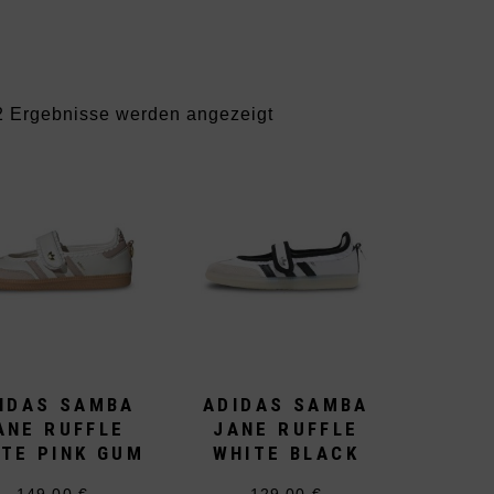
Vans
Andere Brands
Nach
2 Ergebnisse werden angezeigt
Aktualität
sortiert
IDAS SAMBA
ADIDAS SAMBA
ANE RUFFLE
JANE RUFFLE
TE PINK GUM
WHITE BLACK
149,00
€
129,00
€