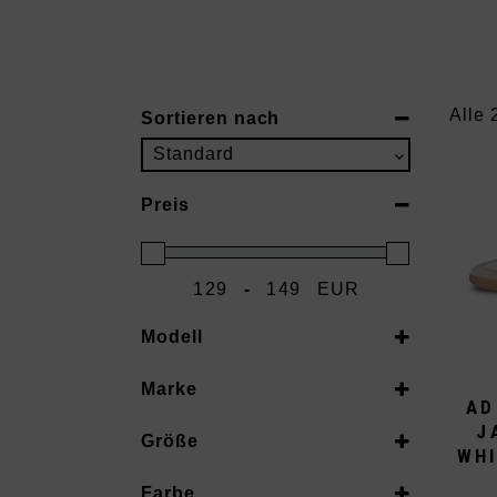
Alle 
Sortieren nach
Sort Products
Standard
Preis
-
EUR
Minimum Price
Maximum Price
Modell
adidas
(2)
Marke
AD
Samba
(2)
adidas
J
Größe
Jane
(2)
WHI
36 2/3
Farbe