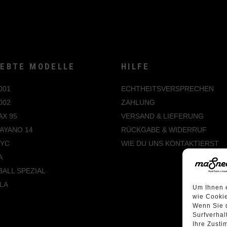
IEBTE MODELLE
HILFE
001
ECHTHEITSVERSPRECHEN
002
ZAHLUNG
AX 95
VERSAND & LIEFERUNG
AYANO 14
RÜCKGABE & WIDERRUF
NYC
WIE DU UNS KONTAKTIERST
A
ALL SPEZIAL
LA
Um Ihnen e
wie Cookie
Wenn Sie 
Surfverhal
Ihre Zusti