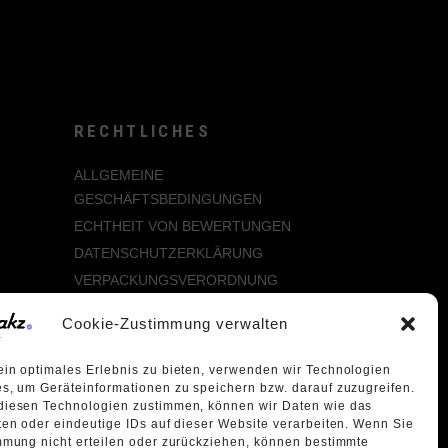
RECHTLICHES
ALLGEMEINE
GESCHÄFTSBEDINGUNGEN
ECHTHEIT VON BEWERTUNGEN
DATENSCHUTZERKLÄRUNG
VERPACKUNGSVERORDNUNG
WIDERRUFSBELEHRUNG
Cookie-Zustimmung verwalten
ÜBER UNS
in optimales Erlebnis zu bieten, verwenden wir Technologien
s, um Geräteinformationen zu speichern bzw. darauf zuzugreifen.
diesen Technologien zustimmen, können wir Daten wie das
ten oder eindeutige IDs auf dieser Website verarbeiten. Wenn Sie
mmung nicht erteilen oder zurückziehen, können bestimmte