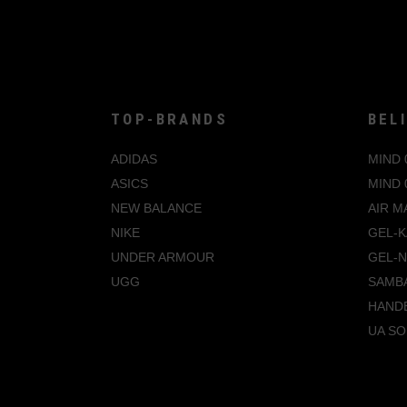
TOP-BRANDS
BEL
ADIDAS
MIND 
ASICS
MIND 
NEW BALANCE
AIR M
NIKE
GEL-K
UNDER ARMOUR
GEL-
UGG
SAMB
HANDB
UA SO