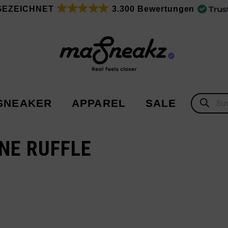
GEZEICHNET
3.300 Bewertungen
Products
SNEAKER
APPAREL
SALE
search
NE RUFFLE
Adidas
Adidas
Asics
New Balance
Nike
Under Armour