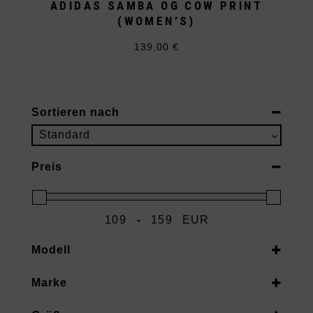
ADIDAS SAMBA OG COW PRINT
(WOMEN’S)
139,00
€
Dieses
Produkt
weist
mehrere
Varianten
auf.
Sortieren nach
Die
Optionen
Sort Products
Standard
können
auf
der
Preis
Produktseite
gewählt
werden
-
EUR
Minimum Price
Maximum Price
Modell
adidas
(3)
Marke
Samba
(3)
adidas