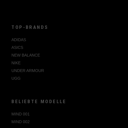
44 2/3
44
45 1/3
TOP-BRANDS
46
ADIDAS
46 2/3
ASICS
47 1/3
NEW BALANCE
NIKE
UNDER ARMOUR
UGG
BELIEBTE MODELLE
MIND 001
MIND 002