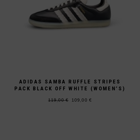
ADIDAS SAMBA RUFFLE STRIPES
PACK BLACK OFF WHITE (WOMEN’S)
119,00
€
109,00
€
Ursprünglicher
Aktueller
Dieses
Preis
Preis
Produkt
war:
ist:
weist
119,00 €
109,00 €.
mehrere
Varianten
auf.
Die
Optionen