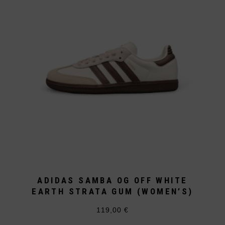
können
auf
der
Produktseite
gewählt
werden
ADIDAS SAMBA OG OFF WHITE
EARTH STRATA GUM (WOMEN’S)
119,00
€
Dieses
Produkt