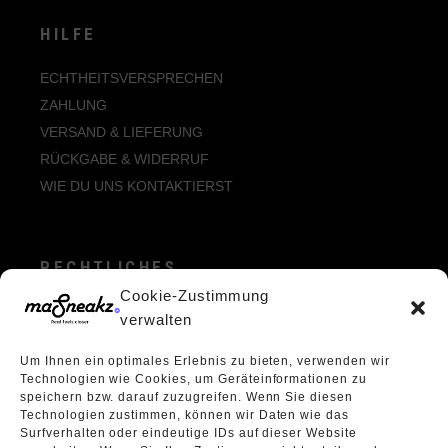
HILFE
ECHTHEITSVERSPRECHEN
ZAHLUNG
VERSAND & LIEFERUNG
RÜCKGABE & WIDERRUF
WIE DU UNS KONTAKTIERST
RECHTLICHES
Cookie-Zustimmung
ALLGEMEINE GESCHÄFTSBEDINGUNGEN
verwalten
ECHTHEIT VON BEWERTUNGEN
Um Ihnen ein optimales Erlebnis zu bieten, verwenden wir
DATENSCHUTZERKLÄRUNG
Technologien wie Cookies, um Geräteinformationen zu
VERPACKUNGSVERORDNUNG
speichern bzw. darauf zuzugreifen. Wenn Sie diesen
Technologien zustimmen, können wir Daten wie das
WIDERRUFSBELEHRUNG
Surfverhalten oder eindeutige IDs auf dieser Website
ÜBER UNS