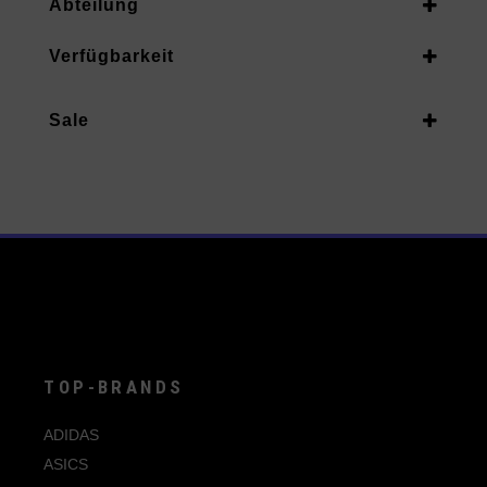
Abteilung
38.5
Unisex Erwachsene
Verfügbarkeit
39.5
Vorrätig
40
Sale
Auf Nachbestellung
40.5
Ja
41.5
42
42.5
43
44
44.5
TOP-BRANDS
45
ADIDAS
45.5
ASICS
46.5