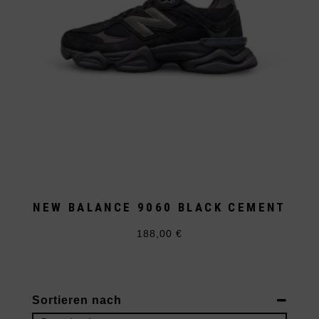
NEW BALANCE 9060 BLACK CEMENT
188,00
€
Dieses
Produkt
weist
mehrere
Varianten
auf.
Sortieren nach
Die
Optionen