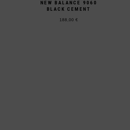
NEW BALANCE 9060
BLACK CEMENT
188,00
€
Dieses
Produkt
weist
mehrere
Varianten
auf.
Die
Optionen
können
auf
der
Produktseite
gewählt
werden