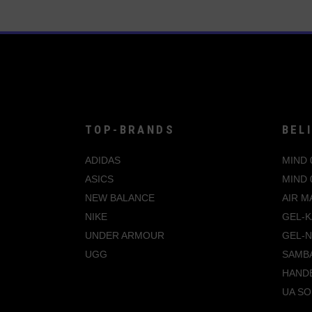
TOP-BRANDS
BEL
ADIDAS
MIND 
ASICS
MIND 
NEW BALANCE
AIR M
NIKE
GEL-K
UNDER ARMOUR
GEL-
UGG
SAMB
HANDB
UA SO