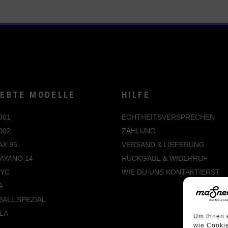
IEBTE MODELLE
HILFE
001
ECHTHEITSVERSPRECHEN
002
ZAHLUNG
AX 95
VERSAND & LIEFERUNG
AYANO 14
RÜCKGABE & WIDERRUF
NYC
WIE DU UNS KONTAKTIERST
A
ALL SPEZIAL
LA
Um Ihnen e
wie Cookie