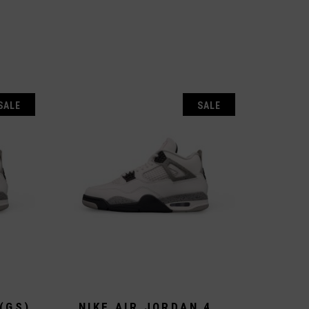
SALE
SALE
(GS)
NIKE AIR JORDAN 4