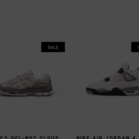
Vans
Andere Brands
ität
t
SALE
ICS GEL-NYC CLOUD
NIKE AIR JORDAN 4 