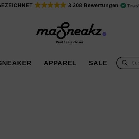
GEZEICHNET
3.308 Bewertungen
Products
SNEAKER
APPAREL
SALE
search
Adidas
Adidas
Asics
New Balance
Nike
Under Armour