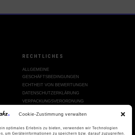
RECHTLICHES
ALLGEMEINE
GESCHÄFTSBEDINGUNGEN
ECHTHEIT VON BEWERTUNGEN
DATENSCHUTZERKLÄRUNG
VERPACKUNGSVERORDNUNG
WIDERRUFSBELEHRUNG
Cookie-Zustimmung verwalten
ÜBER UNS
in optimales Erlebnis zu bieten, verwenden wir Technologien
s, um Geräteinformationen zu speichern bzw. darauf zuzugreifen.